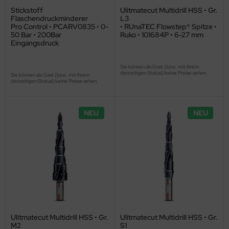
Stickstoff
Ulitmatecut Multidrill HSS • Gr.
Flaschendruckminderer
L3
Pro Control • PCARV0835 • 0-
• RUnaTEC Flowstep® Spitze •
50 Bar • 200Bar
Ruko • 101684P • 6-27 mm
Eingangsdruck
Sie können als Gast (bzw. mit Ihrem
derzeitigen Status) keine Preise sehen.
Sie können als Gast (bzw. mit Ihrem
derzeitigen Status) keine Preise sehen.
NEU
NEU
Ulitmatecut Multidrill HSS • Gr.
Ulitmatecut Multidrill HSS • Gr.
M2
S1