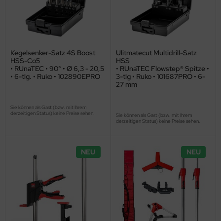
Kegelsenker-Satz 4S Boost
Ulitmatecut Multidrill-Satz
HSS-Co5
HSS
• RUnaTEC • 90° • Ø 6,3 - 20,5
• RUnaTEC Flowstep® Spitze •
• 6-tlg. • Ruko • 102890EPRO
3-tlg • Ruko • 101687PRO • 6-
27 mm
Sie können als Gast (bzw. mit Ihrem
derzeitigen Status) keine Preise sehen.
Sie können als Gast (bzw. mit Ihrem
derzeitigen Status) keine Preise sehen.
NEU
NEU