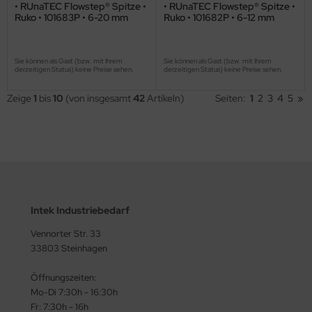
• RUnaTEC Flowstep® Spitze •
• RUnaTEC Flowstep® Spitze •
Ruko • 101683P • 6-20 mm
Ruko • 101682P • 6-12 mm
Sie können als Gast (bzw. mit Ihrem
Sie können als Gast (bzw. mit Ihrem
derzeitigen Status) keine Preise sehen.
derzeitigen Status) keine Preise sehen.
Zeige
1
bis
10
(von insgesamt
42
Artikeln)
Seiten:
1
2
3
4
5
»
Intek Industriebedarf
Vennorter Str. 33
33803 Steinhagen
Öffnungszeiten:
Mo-Di 7:30h - 16:30h
Fr: 7:30h - 16h