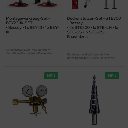
Montagewerkzeug-Set -
Deckenstützen-Set - STE300
BEY23-IK-SET
• Bessey
• Bessey • 1 x BEY23 • 1 x BEY-
• 2x STE300 • 1x STE-LH • 1x
IK
STE-DS • 1x STE-BS •
Baustützen
Sie können als Gast (bzw. mit Ihrem
derzeitigen Status) keine Preise sehen.
Sie können als Gast (bzw. mit Ihrem
derzeitigen Status) keine Preise sehen.
NEU
NEU