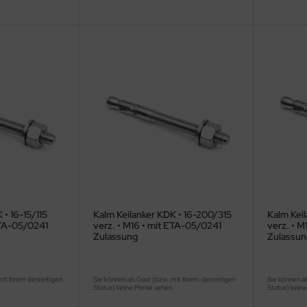
 • 16-15/115
Kalm Keilanker KDK • 16-200/315
Kalm Keil
ETA-05/0241
verz. • M16 • mit ETA-05/0241
verz. • M
Zulassung
Zulassun
mit Ihrem derzeitigen
Sie können als Gast (bzw. mit Ihrem derzeitigen
Sie können al
.
Status) keine Preise sehen.
Status) keine