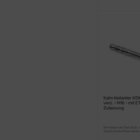
Kalm Keilanker KDK
verz. • M16 • mit 
Zulassung
Sie können als Gast (bzw. 
Status) keine Preise sehen