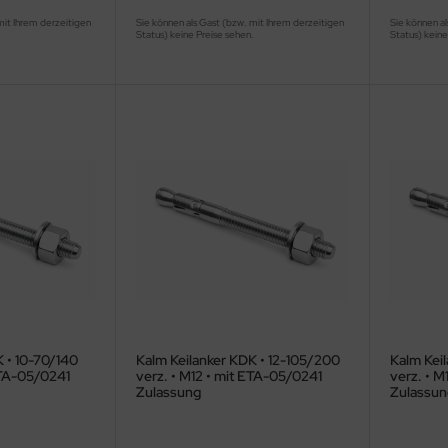
mit Ihrem derzeitigen
Sie können als Gast (bzw. mit Ihrem derzeitigen
Sie können al
.
Status) keine Preise sehen.
Status) keine
 • 10-70/140
Kalm Keilanker KDK • 12-105/200
Kalm Keil
ETA-05/0241
verz. • M12 • mit ETA-05/0241
verz. • M
Zulassung
Zulassun