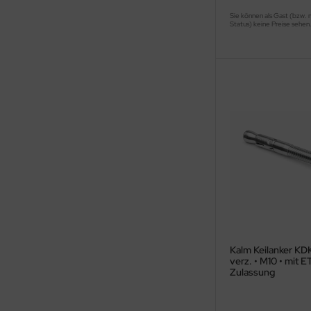
Sie können als Gast (bzw. 
Status) keine Preise sehen
Kalm Keilanker KDK
verz. • M10 • mit 
Zulassung