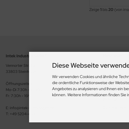
Zeige
1
bis
20
(von in
Intek Industriebedarf
Mehr über...
Diese Webseite verwende
Vennorter Str. 33
Privatsphäre u
33803 Steinhagen
Unsere AGB
Wir verwenden Cookies und ähnliche Techn
Impressum
die ordentliche Funktionsweise der Websit
Öffnungszeiten:
Angebotes zu analysieren und Ihnen ein be
Mo-Di 7:30h - 16:30h
Kontakt
können. Weitere Informationen finden Sie 
Fr: 7:30h - 16h
Widerrufsrecht
Cookie Einstell
E: info@intek-brockhagen.de
T: +49 5204-4031