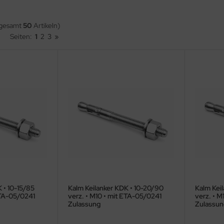
sgesamt
50
Artikeln)
Seiten:
1
2
3
»
 • 10-15/85
Kalm Keilanker KDK • 10-20/90
Kalm Kei
ETA-05/0241
verz. • M10 • mit ETA-05/0241
verz. • M
Zulassung
Zulassun