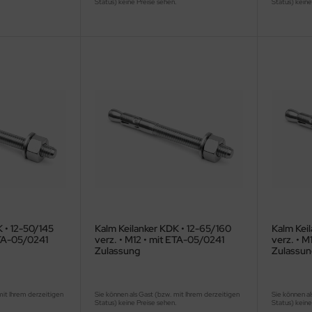
.
Status) keine Preise sehen.
Status) keine
 • 12-50/145
Kalm Keilanker KDK • 12-65/160
Kalm Kei
ETA-05/0241
verz. • M12 • mit ETA-05/0241
verz. • M
Zulassung
Zulassun
mit Ihrem derzeitigen
Sie können als Gast (bzw. mit Ihrem derzeitigen
Sie können al
.
Status) keine Preise sehen.
Status) keine