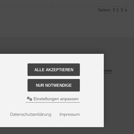
Seiten:
1
2
3
»
Zahlungsmethoden
ALLE AKZEPTIEREN
NUR NOTWENDIGE
Einstellungen anpassen
Social Media
Datenschutzerklärung
Impressum