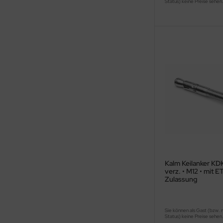
Status) keine Preise sehen
Kalm Keilanker KDK
verz. • M12 • mit 
Zulassung
Sie können als Gast (bzw. 
Status) keine Preise sehen