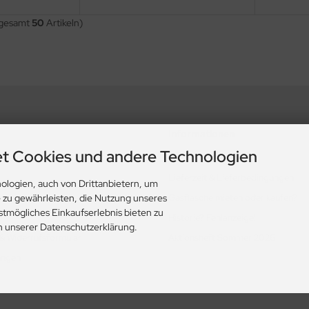
sgesamt
50
Artikeln)
Informationen
t Cookies und andere Technologien
nd Datenschutz
Zahlung & Versand
Lieferzeit & Lieferbedingungen
ologien, auch von Drittanbietern, um
Gasflasche mieten oder kaufen?
e zu gewährleisten, die Nutzung unseres
stmögliches Einkaufserlebnis bieten zu
Historie? Fehlanzeige!
in unserer Datenschutzerklärung.
 & Widerrufsformular
Aktionsheft Sommer 2026
ungen