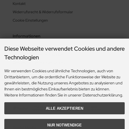
Kontakt
Widerrufsrecht & Widerrufsformular
Cookie Einstellungen
Informationen
Zahlung & Versand
Diese Webseite verwendet Cookies und andere
Lieferzeit & Lieferbedingungen
Technologien
Gasflasche mieten oder kaufen?
Wir verwenden Cookies und ähnliche Technologien, auch von
Historie? Fehlanzeige!
Drittanbietern, um die ordentliche Funktionsweise der Website zu
Aktionsheft Sommer 2026
gewährleisten, die Nutzung unseres Angebotes zu analysieren und
Ihnen ein bestmögliches Einkaufserlebnis bieten zu können.
Zahlungsmethoden
Weitere Informationen finden Sie in unserer Datenschutzerklärung.
ALLE AKZEPTIEREN
NUR NOTWENDIGE
Social Media