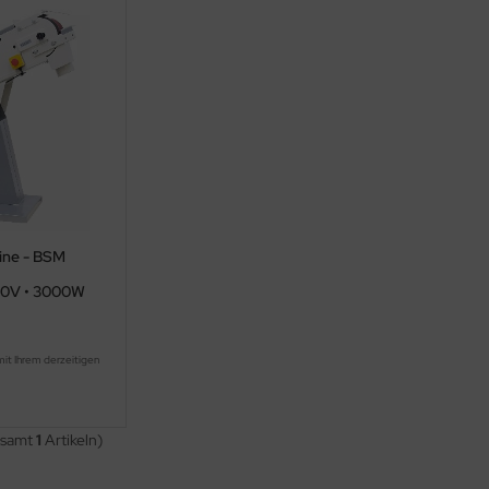
ine - BSM
400V • 3000W
mit Ihrem derzeitigen
.
esamt
1
Artikeln)