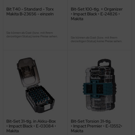
Bit T40 - Standard - Torx
Bit-Set 100-tlg. + Organizer
Makita B-23656 - einzeln
• Impact Black • E-24826 •
Makita
Sie können als Gast (bzw. mit Ihrem
derzeitigen Status) keine Preise sehen.
Sie können als Gast (bzw. mit Ihrem
derzeitigen Status) keine Preise sehen.
Bit-Set 31-tlg. in Akku-Box
Bit-Set Torsion 31-tlg.
• Impact Black • E-03084 •
• Impact Premier • E-13552•
Makita
Makita