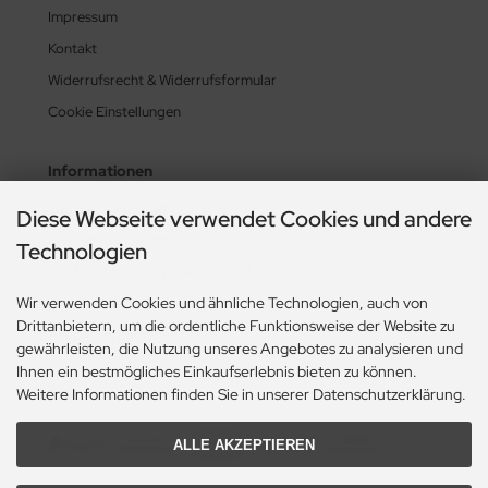
Impressum
Kontakt
Widerrufsrecht & Widerrufsformular
Cookie Einstellungen
Informationen
Zahlung & Versand
Diese Webseite verwendet Cookies und andere
Lieferzeit & Lieferbedingungen
Technologien
Gasflasche mieten oder kaufen?
Wir verwenden Cookies und ähnliche Technologien, auch von
Historie? Fehlanzeige!
Drittanbietern, um die ordentliche Funktionsweise der Website zu
Aktionsheft Sommer 2026
gewährleisten, die Nutzung unseres Angebotes zu analysieren und
Ihnen ein bestmögliches Einkaufserlebnis bieten zu können.
Weitere Informationen finden Sie in unserer Datenschutzerklärung.
Zahlungsmethoden
ALLE AKZEPTIEREN