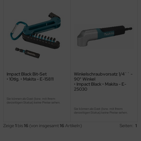
Impact Black Bit-Set
Winkelschraubvorsatz 1/4`` -
• 10tlg. • Makita - E-15811
90° Winkel
• Impact Black • Makita - E-
25030
Sie können als Gast (bzw. mit Ihrem
derzeitigen Status) keine Preise sehen.
Sie können als Gast (bzw. mit Ihrem
derzeitigen Status) keine Preise sehen.
Zeige
1
bis
16
(von insgesamt
16
Artikeln)
Seiten:
1