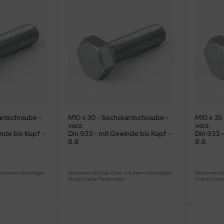
antschraube -
M10 x 30 - Sechskantschraube -
M10 x 35
verz.
verz.
nde bis Kopf -
Din 933 - mit Gewinde bis Kopf -
Din 933 -
8.8
8.8
mit Ihrem derzeitigen
Sie können als Gast (bzw. mit Ihrem derzeitigen
Sie können al
.
Status) keine Preise sehen.
Status) keine