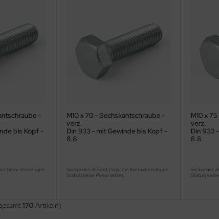
antschraube -
M10 x 70 - Sechskantschraube -
M10 x 75
verz.
verz.
nde bis Kopf -
Din 933 - mit Gewinde bis Kopf -
Din 933 -
8.8
8.8
mit Ihrem derzeitigen
Sie können als Gast (bzw. mit Ihrem derzeitigen
Sie können al
.
Status) keine Preise sehen.
Status) keine
sgesamt
170
Artikeln)