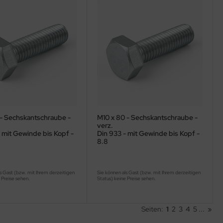
 - Sechskantschraube -
M10 x 80 - Sechskantschraube -
verz.
 mit Gewinde bis Kopf -
Din 933 - mit Gewinde bis Kopf -
8.8
s Gast (bzw. mit Ihrem derzeitigen
Sie können als Gast (bzw. mit Ihrem derzeitigen
 Preise sehen.
Status) keine Preise sehen.
Seiten:
1
2
3
4
5
...
»