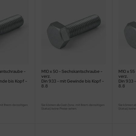
antschraube -
M10 x 50 - Sechskantschraube -
M10 x 55
verz.
verz.
nde bis Kopf -
Din 933 - mit Gewinde bis Kopf -
Din 933 -
8.8
8.8
mit Ihrem derzeitigen
Sie können als Gast (bzw. mit Ihrem derzeitigen
Sie können al
.
Status) keine Preise sehen.
Status) keine