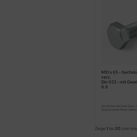
M10 x 65 - Sechsk
verz.
Din 933 - mit Gewi
8.8
Sie können als Gast (bzw. 
Status) keine Preise sehen
Zeige
1
bis
20
(von in