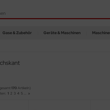
Gase & Zubehör
Geräte & Maschinen
Maschine
echskant
sgesamt
170
Artikeln)
iten:
1
2
3
4
5
...
»