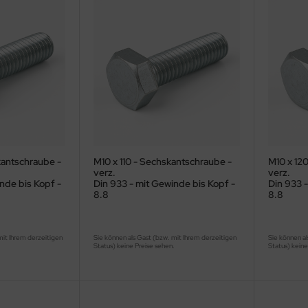
kantschraube -
M10 x 110 - Sechskantschraube -
M10 x 12
verz.
verz.
nde bis Kopf -
Din 933 - mit Gewinde bis Kopf -
Din 933 -
8.8
8.8
mit Ihrem derzeitigen
Sie können als Gast (bzw. mit Ihrem derzeitigen
Sie können al
.
Status) keine Preise sehen.
Status) keine