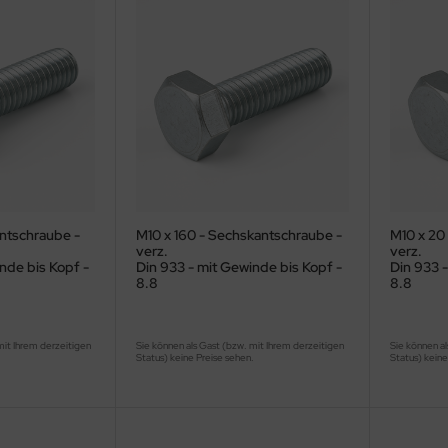
antschraube -
M10 x 160 - Sechskantschraube -
M10 x 20
verz.
verz.
nde bis Kopf -
Din 933 - mit Gewinde bis Kopf -
Din 933 -
8.8
8.8
mit Ihrem derzeitigen
Sie können als Gast (bzw. mit Ihrem derzeitigen
Sie können al
.
Status) keine Preise sehen.
Status) keine