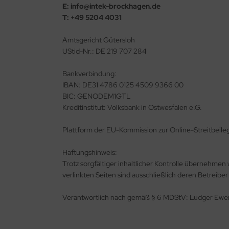
E:
info@intek-brockhagen.de
hnellkupplungen
llen & Transportgeräte
opangas
ltiantrieb
nkel & Geradschleifer
behör - Akkuschrauber
S Bohrer & Meißel
nstiges Zubehör
hlüssel & Schraubendreher
ts
T:
+49 5204 4031
sserschläuche
hläuche
uerstoff
ltitool
behör - Bohrmaschinen
nstige Bohrer
ennen & Schleifscheiben
annwerkzeuge
cherungsringzangen
Amtsgericht Gütersloh
UStid-Nr.: DE 219 707 284
behör
hweißgase
gler & Tacker
behör - Gartengeräte
iralbohrer
behör - Gartengeräte
rkstattwagen & Koffer
ngen für Elektrotechnik
ckstoff
dios & Lautsprecher
behör - Multitool
ahlbohrer - DIN 338
behör - Multitool
ngen
ngenschlüssel
Bankverbindung:
IBAN: DE31 4786 0125 4509 9366 00
eibgas
gen
behör - Sägen
ufenbohrer
behör - Schleifmaschinen
BIC: GENODEM1GTL
Kreditinstitut: Volksbank in Ostwesfalen e.G.
sserstoff
hlagschrauber
behör - Winkelschleifer
Plattform der EU-Kommission zur Online-Streitbeil
hwing & Bandschleifer
Haftungshinweis:
nstiges
Trotz sorgfältiger inhaltlicher Kontrolle übernehmen w
verlinkten Seiten sind ausschließlich deren Betreiber
aubsauger
Verantwortlich nach gemäß § 6 MDStV: Ludger Ew
nkel & Geradschleifer