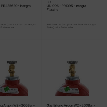
30l
 PR435620 • Integra
UN1006 • PR1095 • Integra
Flasche
s Gast (bzw. mit Ihrem derzeitigen
Sie können als Gast (bzw. mit Ihrem derzeitigen
 Preise sehen.
Status) keine Preise sehen.
ng Argon W2 - 200Bar -
Gasfüllung Argon W2 - 200Bar -