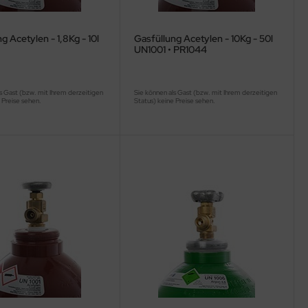
g Acetylen - 1,8Kg - 10l
Gasfüllung Acetylen - 10Kg - 50l
UN1001 • PR1044
s Gast (bzw. mit Ihrem derzeitigen
Sie können als Gast (bzw. mit Ihrem derzeitigen
 Preise sehen.
Status) keine Preise sehen.