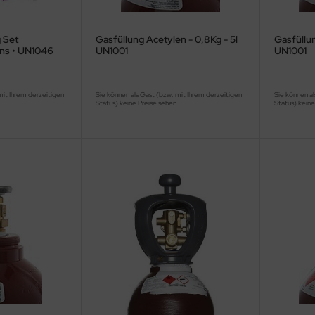
 Set
Gasfüllung Acetylen - 0,8Kg - 5l
Gasfüllun
ons • UN1046
UN1001
UN1001
mit Ihrem derzeitigen
Sie können als Gast (bzw. mit Ihrem derzeitigen
Sie können al
.
Status) keine Preise sehen.
Status) keine