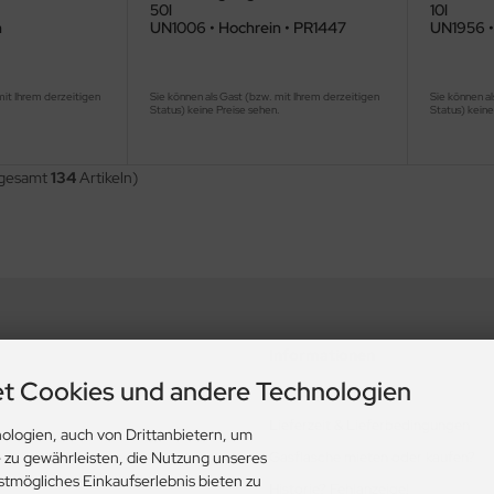
50l
10l
n
UN1006 • Hochrein • PR1447
UN1956 •
mit Ihrem derzeitigen
Sie können als Gast (bzw. mit Ihrem derzeitigen
Sie können al
.
Status) keine Preise sehen.
Status) keine
sgesamt
134
Artikeln)
Informationen
t Cookies und andere Technologien
nd Datenschutz
Zahlung & Versand
Lieferzeit & Lieferbedingungen
ologien, auch von Drittanbietern, um
Gasflasche mieten oder kaufen?
e zu gewährleisten, die Nutzung unseres
stmögliches Einkaufserlebnis bieten zu
Historie? Fehlanzeige!