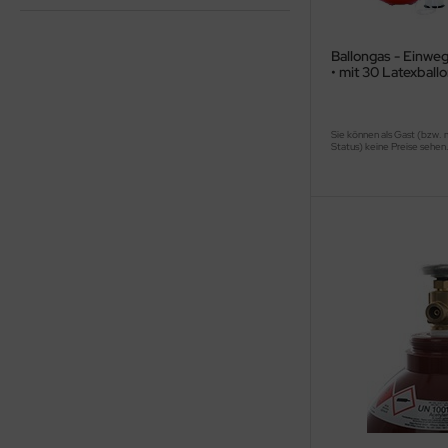
Ballongas - Einweg
• mit 30 Latexball
Sie können als Gast (bzw. 
Status) keine Preise sehen