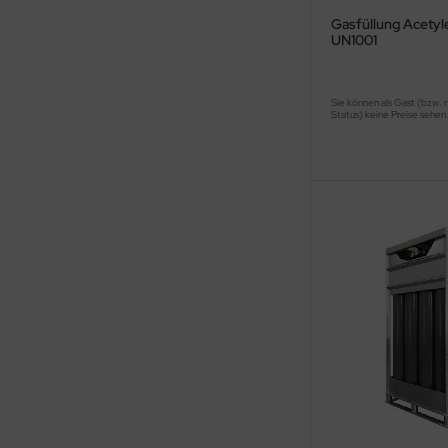
Gasfüllung Acetyle
UN1001
Sie können als Gast (bzw. 
Status) keine Preise sehen