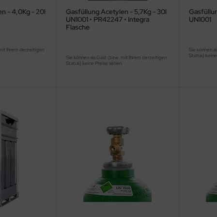
n - 4,0Kg - 20l
Gasfüllung Acetylen - 5,7Kg - 30l
Gasfüllun
UN1001 • PR42247 • Integra
UN1001
Flasche
mit Ihrem derzeitigen
Sie können al
.
Status) keine
Sie können als Gast (bzw. mit Ihrem derzeitigen
Status) keine Preise sehen.