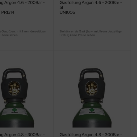
ng Argon 4.6 - 200Bar -
Gasfüllung Argon 4.6 - 200Bar -
5l
 PR1314
UN1006
s Gast (bzw. mit Ihrem derzeitigen
Sie können als Gast (bzw. mit Ihrem derzeitigen
 Preise sehen.
Status) keine Preise sehen.
ng Argon 4.8 - 300Bar -
Gasfüllung Argon 4.8 - 300Bar -