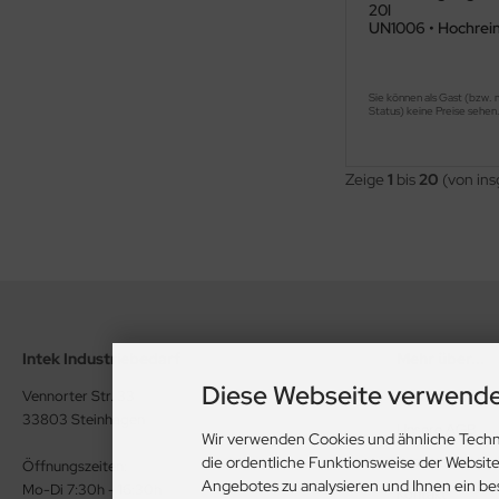
20l
UN1006 • Hochrei
Sie können als Gast (bzw. 
Status) keine Preise sehen
Zeige
1
bis
20
(von in
Intek Industriebedarf
Mehr über...
Diese Webseite verwende
Vennorter Str. 33
Privatsphäre u
33803 Steinhagen
Unsere AGB
Wir verwenden Cookies und ähnliche Techn
Impressum
die ordentliche Funktionsweise der Websit
Öffnungszeiten:
Angebotes zu analysieren und Ihnen ein be
Mo-Di 7:30h - 16:30h
Kontakt