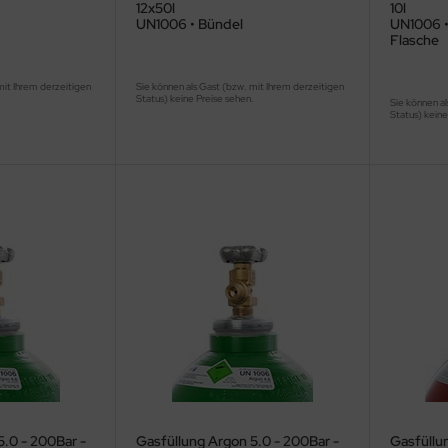
12x50l
10l
UN1006 • Bündel
UN1006 •
Flasche
mit Ihrem derzeitigen
Sie können als Gast (bzw. mit Ihrem derzeitigen
.
Status) keine Preise sehen.
Sie können al
Status) keine
5.0 - 200Bar -
Gasfüllung Argon 5.0 - 200Bar -
Gasfüllu