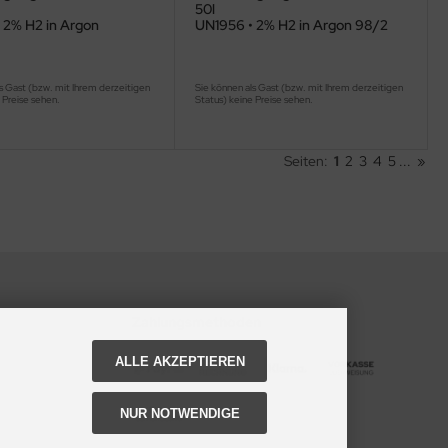
50l
 2% H2 in Argon
UN1956 • 2% H2 in Argon 98/2
s Gast (bzw. mit Ihrem derzeitigen
Sie können als Gast (bzw. mit Ihrem derzeitigen
 Preise sehen.
Status) keine Preise sehen.
Seiten:
1
2
3
4
5
...
»
Zahlungsmethoden
ALLE AKZEPTIEREN
NUR NOTWENDIGE