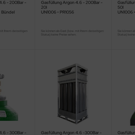
4.6 - 200Bar -
Gasfüllung Argon 4.6 - 200Bar -
Gasfüllu
20l
50l
• Bündel
UN1006 • PR1056
UN1006 •
mit Ihrem derzeitigen
Sie können als Gast (bzw. mit Ihrem derzeitigen
Sie können al
.
Status) keine Preise sehen.
Status) keine
4.6 - 300Bar -
Gasfüllung Argon 4.6 -300Bar -
Gasfüllu