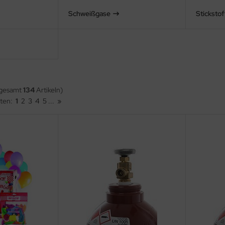
Schweißgase
Stickstof
sgesamt
134
Artikeln)
iten:
1
2
3
4
5
...
»