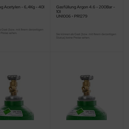
g Acetylen - 6,4Kg - 40l
Gasfüllung Argon 4.6 - 200Bar -
10l
UN1006 • PR1279
s Gast (bzw. mit Ihrem derzeitigen
 Preise sehen.
Sie können als Gast (bzw. mit Ihrem derzeitigen
Status) keine Preise sehen.