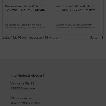
Kernbohrer 32S - Ø 32mm
Kernbohrer 34S - Ø 34mm
• 25 mm • HSS-M2 • Makita
• 25 mm • HSS-M2 • Makita
Sie können als Gast (bzw. mit Ihrem
Sie können als Gast (bzw. mit Ihrem
derzeitigen Status) keine Preise sehen.
derzeitigen Status) keine Preise sehen.
Zeige
1
bis
16
(von insgesamt
16
Artikeln)
Seiten:
1
Intek Industriebedarf
Vennorter Str. 33
33803 Steinhagen
Öffnungszeiten:
Mo-Di 7:30h - 16:30h