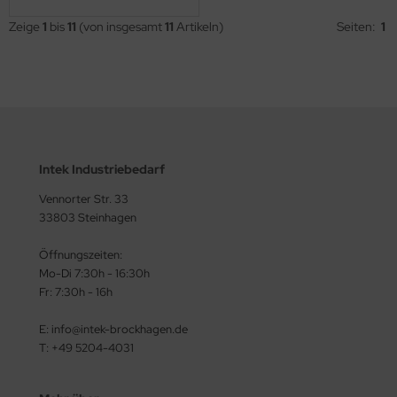
Zeige
1
bis
11
(von insgesamt
11
Artikeln)
Seiten:
1
Intek Industriebedarf
Vennorter Str. 33
33803 Steinhagen
Öffnungszeiten:
Mo-Di 7:30h - 16:30h
Fr: 7:30h - 16h
E: info@intek-brockhagen.de
T: +49 5204-4031