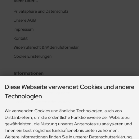
Mehr über...
Privatsphäre und Datenschutz
Unsere AGB
Impressum
Kontakt
Widerrufsrecht & Widerrufsformular
Cookie Einstellungen
Informationen
Zahlung & Versand
Diese Webseite verwendet Cookies und andere
Lieferzeit & Lieferbedingungen
Technologien
Gasflasche mieten oder kaufen?
Wir verwenden Cookies und ähnliche Technologien, auch von
Historie? Fehlanzeige!
Drittanbietern, um die ordentliche Funktionsweise der Website zu
Aktionsheft Sommer 2026
gewährleisten, die Nutzung unseres Angebotes zu analysieren und
Ihnen ein bestmögliches Einkaufserlebnis bieten zu können.
Weitere Informationen finden Sie in unserer Datenschutzerklärung.
Zahlungsmethoden