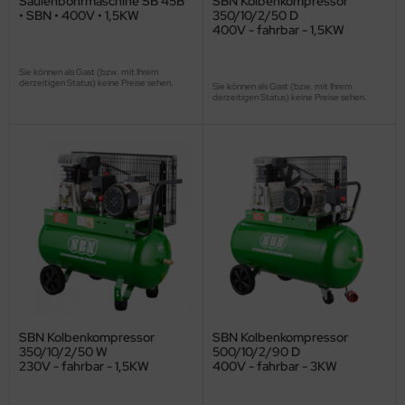
Säulenbohrmaschine SB 45B
SBN Kolbenkompressor
• SBN • 400V • 1,5KW
350/10/2/50 D
400V - fahrbar - 1,5KW
Sie können als Gast (bzw. mit Ihrem
derzeitigen Status) keine Preise sehen.
Sie können als Gast (bzw. mit Ihrem
derzeitigen Status) keine Preise sehen.
SBN Kolbenkompressor
SBN Kolbenkompressor
350/10/2/50 W
500/10/2/90 D
230V - fahrbar - 1,5KW
400V - fahrbar - 3KW