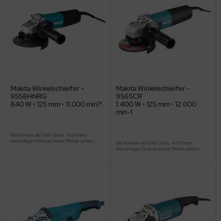
Makita Winkelschleifer -
Makita Winkelschleifer -
9558HNRG
9565CR
840 W • 125 mm • 11.000 min?¹
1.400 W • 125 mm • 12.000
min-1
Sie können als Gast (bzw. mit Ihrem
derzeitigen Status) keine Preise sehen.
Sie können als Gast (bzw. mit Ihrem
derzeitigen Status) keine Preise sehen.