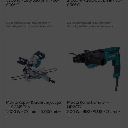
1.800 W • 250/550 l/min • 50-
2.000 W • 200-550 l/min • 50-
600° C
650° C
Sie können als Gast (bzw. mit Ihrem
Sie können als Gast (bzw. mit Ihrem
derzeitigen Status) keine Preise sehen.
derzeitigen Status) keine Preise sehen.
Makita Kapp- & Gehrungssäge
Makita Kombihammer -
- LS0815FLN
HR2670
1.400 W • 216 mm • 5.000 min-
800 W • SDS-PLUS • 26 mm •
1
3,0 J