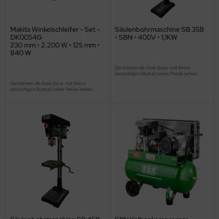
Makita Winkelschleifer - Set -
Säulenbohrmaschine SB 35B
DK0054G
• SBN • 400V • 1,1KW
230 mm • 2.200 W • 125 mm •
840 W
Sie können als Gast (bzw. mit Ihrem
derzeitigen Status) keine Preise sehen.
Sie können als Gast (bzw. mit Ihrem
derzeitigen Status) keine Preise sehen.