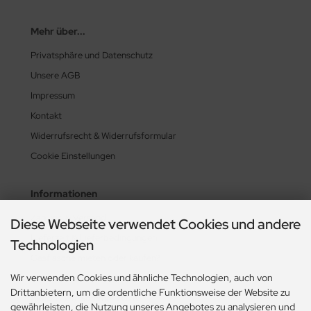
Mehr über...
Privatsphäre und Datenschutz
Unsere AGB
Impressum
Kontakt
Widerrufsrecht & Widerrufsformular
Cookie Einstellungen
Informationen
Zahlung & Versand
Diese Webseite verwendet Cookies und andere
Lieferzeit & Lieferbedingungen
Technologien
Gasflasche mieten oder kaufen?
Wir verwenden Cookies und ähnliche Technologien, auch von
Historie? Fehlanzeige!
Drittanbietern, um die ordentliche Funktionsweise der Website zu
Aktionsheft Sommer 2026
gewährleisten, die Nutzung unseres Angebotes zu analysieren und