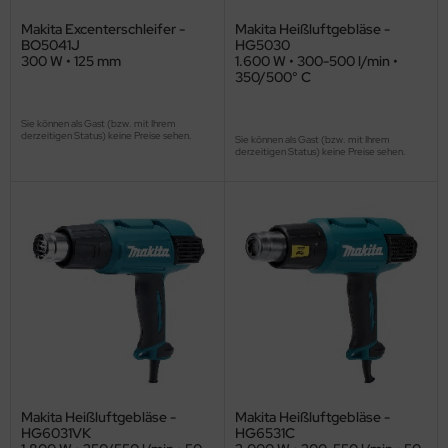
Makita Excenterschleifer -
Makita Heißluftgebläse -
BO5041J
HG5030
300 W • 125 mm
1.600 W • 300-500 l/min •
350/500° C
Sie können als Gast (bzw. mit Ihrem
derzeitigen Status) keine Preise sehen.
Sie können als Gast (bzw. mit Ihrem
derzeitigen Status) keine Preise sehen.
Makita Heißluftgebläse -
Makita Heißluftgebläse -
HG6031VK
HG6531C