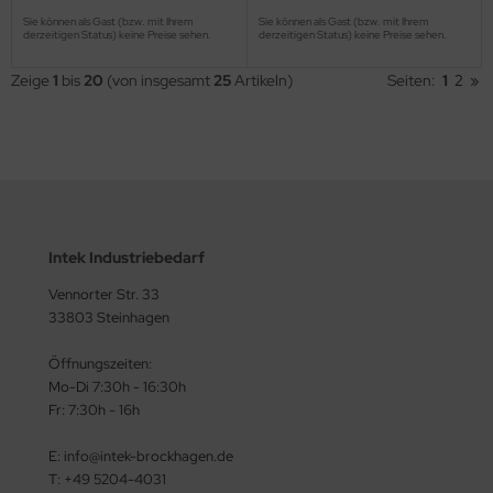
Sie können als Gast (bzw. mit Ihrem
Sie können als Gast (bzw. mit Ihrem
derzeitigen Status) keine Preise sehen.
derzeitigen Status) keine Preise sehen.
Zeige
1
bis
20
(von insgesamt
25
Artikeln)
Seiten:
1
2
»
Intek Industriebedarf
Vennorter Str. 33
33803 Steinhagen
Öffnungszeiten:
Mo-Di 7:30h - 16:30h
Fr: 7:30h - 16h
E: info@intek-brockhagen.de
T: +49 5204-4031