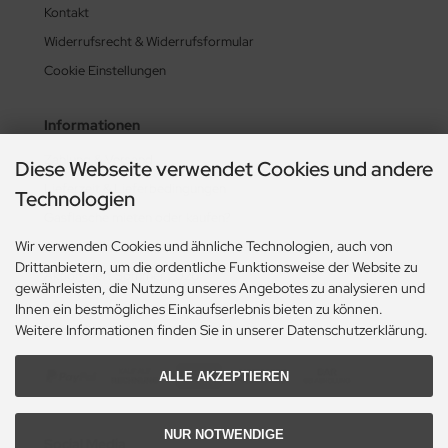
Kontakt
Widerrufsrecht & Widerrufsformular
Cookie Einstellungen
Informationen
Zahlung & Versand
Diese Webseite verwendet Cookies und andere
Lieferzeit & Lieferbedingungen
Technologien
Gasflasche mieten oder kaufen?
Wir verwenden Cookies und ähnliche Technologien, auch von
Historie? Fehlanzeige!
Drittanbietern, um die ordentliche Funktionsweise der Website zu
Aktionsheft Sommer 2026
gewährleisten, die Nutzung unseres Angebotes zu analysieren und
Ihnen ein bestmögliches Einkaufserlebnis bieten zu können.
Zahlungsmethoden
Weitere Informationen finden Sie in unserer Datenschutzerklärung.
ALLE AKZEPTIEREN
NUR NOTWENDIGE
Social Media