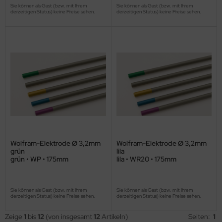
Sie können als Gast (bzw. mit Ihrem
Sie können als Gast (bzw. mit Ihrem
derzeitigen Status) keine Preise sehen.
derzeitigen Status) keine Preise sehen.
Wolfram-Elektrode Ø 3,2mm
Wolfram-Elektrode Ø 3,2mm
grün
lila
grün • WP • 175mm
lila • WR20 • 175mm
Sie können als Gast (bzw. mit Ihrem
Sie können als Gast (bzw. mit Ihrem
derzeitigen Status) keine Preise sehen.
derzeitigen Status) keine Preise sehen.
Zeige
1
bis
12
(von insgesamt
12
Artikeln)
Seiten:
1