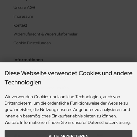
Unsere AGB
Impressum
Kontakt
Widerrufsrecht & Widerrufsformular
Cookie Einstellungen
Informationen
Zahlung & Versand
Diese Webseite verwendet Cookies und andere
Lieferzeit & Lieferbedingungen
Technologien
Gasflasche mieten oder kaufen?
Wir verwenden Cookies und ähnliche Technologien, auch von
Historie? Fehlanzeige!
Drittanbietern, um die ordentliche Funktionsweise der Website zu
Aktionsheft Sommer 2026
gewährleisten, die Nutzung unseres Angebotes zu analysieren und
Ihnen ein bestmögliches Einkaufserlebnis bieten zu können.
Weitere Informationen finden Sie in unserer Datenschutzerklärung.
Zahlungsmethoden
ALLE AKZEPTIEREN