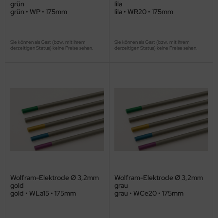
grün
lila
grün • WP • 175mm
lila • WR20 • 175mm
Sie können als Gast (bzw. mit Ihrem
Sie können als Gast (bzw. mit Ihrem
derzeitigen Status) keine Preise sehen.
derzeitigen Status) keine Preise sehen.
Wolfram-Elektrode Ø 3,2mm
Wolfram-Elektrode Ø 3,2mm
gold
grau
gold • WLa15 • 175mm
grau • WCe20 • 175mm