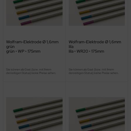
Wolfram-Elektrode Ø 1,6mm
Wolfram-Elektrode Ø 1,6mm
grün
lila
grün • WP • 175mm
lila • WR20 • 175mm
Sie können als Gast (bzw. mit Ihrem
Sie können als Gast (bzw. mit Ihrem
derzeitigen Status) keine Preise sehen.
derzeitigen Status) keine Preise sehen.