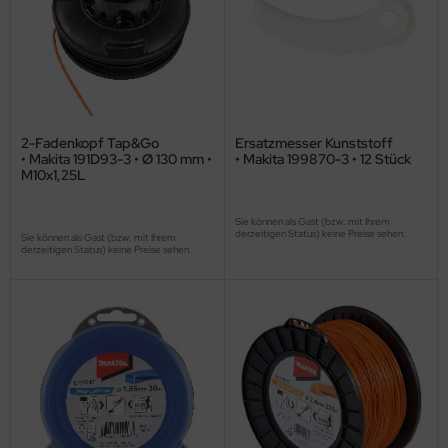
2-Fadenkopf Tap&Go
Ersatzmesser Kunststoff
• Makita 191D93-3 • Ø 130 mm •
• Makita 199870-3 • 12 Stück
M10x1,25L
Sie können als Gast (bzw. mit Ihrem
derzeitigen Status) keine Preise sehen.
Sie können als Gast (bzw. mit Ihrem
derzeitigen Status) keine Preise sehen.