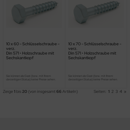
10 x 60 - Schlüsselschraube -
10 x 70 - Schlüsselschraube -
verz.
verz.
Din 571 • Holzschraube mit
Din 571 • Holzschraube mit
Sechskantkopf
Sechskantkopf
Sie können als Gast (bzw. mit Ihrem
Sie können als Gast (bzw. mit Ihrem
derzeitigen Status) keine Preise sehen.
derzeitigen Status) keine Preise sehen.
Zeige
1
bis
20
(von insgesamt
66
Artikeln)
Seiten:
1
2
3
4
»