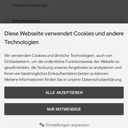
Cookie Einstellungen
Informationen
Zahlung & Versand
Diese Webseite verwendet Cookies und andere
Lieferzeit & Lieferbedingungen
Technologien
Gasflasche mieten oder kaufen?
Wir verwenden Cookies und ähnliche Technologien, auch von
Historie? Fehlanzeige!
Drittanbietern, um die ordentliche Funktionsweise der Website zu
Aktionsheft Sommer 2026
gewährleisten, die Nutzung unseres Angebotes zu analysieren und
Ihnen ein bestmögliches Einkaufserlebnis bieten zu können.
Weitere Informationen finden Sie in unserer Datenschutzerklärung.
Zahlungsmethoden
ALLE AKZEPTIEREN
NUR NOTWENDIGE
Social Media
Einstellungen anpassen