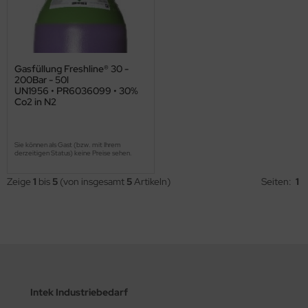
Gasfüllung Freshline® 30 -
200Bar - 50l
UN1956 • PR6036099 • 30%
Co2 in N2
Sie können als Gast (bzw. mit Ihrem
derzeitigen Status) keine Preise sehen.
Zeige
1
bis
5
(von insgesamt
5
Artikeln)
Seiten:
1
Intek Industriebedarf