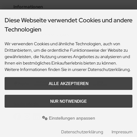
Informationen
Zahlung & Versand
Diese Webseite verwendet Cookies und andere
Lieferzeit & Lieferbedingungen
Technologien
Gasflasche mieten oder kaufen?
Wir verwenden Cookies und ähnliche Technologien, auch von
Historie? Fehlanzeige!
Drittanbietern, um die ordentliche Funktionsweise der Website zu
Aktionsheft Sommer 2026
gewährleisten, die Nutzung unseres Angebotes zu analysieren und
Ihnen ein bestmögliches Einkaufserlebnis bieten zu können.
Zahlungsmethoden
Weitere Informationen finden Sie in unserer Datenschutzerklärung.
ALLE AKZEPTIEREN
NUR NOTWENDIGE
Social Media
Einstellungen anpassen
Datenschutzerklärung
Impressum