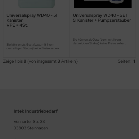
Universalspray WD40 - 5l
Universalspray WD40 - SET
Kanister
5l Kanister + Pumpzerstäuber
VPE = 4St.
Sie können als Gast (bzw. mit Ihrem
derzeitigen Status) keine Preise sehen.
Sie können als Gast (bzw. mit Ihrem
derzeitigen Status) keine Preise sehen.
Zeige
1
bis
8
(von insgesamt
8
Artikeln)
Seiten:
1
Intek Industriebedarf
Vennorter Str. 33
33803 Steinhagen