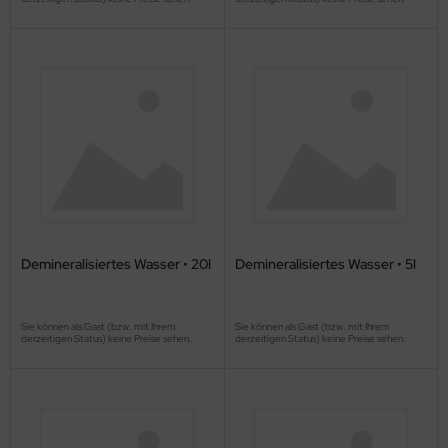
Demineralisiertes Wasser • 20l
Demineralisiertes Wasser • 5l
Sie können als Gast (bzw. mit Ihrem
Sie können als Gast (bzw. mit Ihrem
derzeitigen Status) keine Preise sehen.
derzeitigen Status) keine Preise sehen.