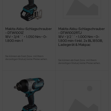
Makita Akku-Schlagschrauber
Makita Akku-Schlagschrauber
- DTW1001Z
- DTW1002RTJ
18V • 3/4`` • 1.050 Nm • 0-
18V • 1/2`` • 1.000 Nm • 0-
1.800 min-1
1.800 min-1 inkl. 2x BL1850B,
Ladegerät & Makpac
Sie können als Gast (bzw. mit Ihrem
derzeitigen Status) keine Preise sehen.
Sie können als Gast (bzw. mit Ihrem
derzeitigen Status) keine Preise sehen.