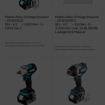
Makita Akku-Schlagschrauber
Makita Akku-Schlagschrauber
- DTW1002Z
- DTW300RTJ
18V • 1/2`` • 1.000 Nm • 0-
18V • 1/2`` • 330 Nm • 0 -
1.800 min-1
3.200 min-1 inkl. 2x BL1850B,
Ladegerät & Makpac
Sie können als Gast (bzw. mit Ihrem
derzeitigen Status) keine Preise sehen.
Sie können als Gast (bzw. mit Ihrem
derzeitigen Status) keine Preise sehen.