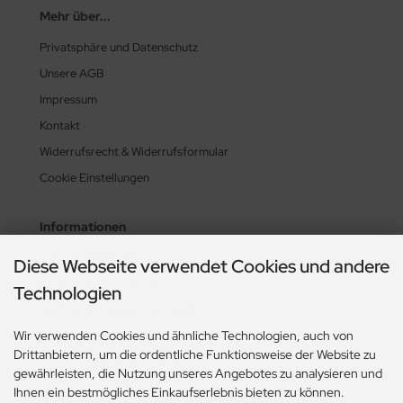
Mehr über...
Privatsphäre und Datenschutz
Unsere AGB
Impressum
Kontakt
Widerrufsrecht & Widerrufsformular
Cookie Einstellungen
Informationen
Zahlung & Versand
Diese Webseite verwendet Cookies und andere
Lieferzeit & Lieferbedingungen
Technologien
Gasflasche mieten oder kaufen?
Wir verwenden Cookies und ähnliche Technologien, auch von
Historie? Fehlanzeige!
Drittanbietern, um die ordentliche Funktionsweise der Website zu
Aktionsheft Sommer 2026
gewährleisten, die Nutzung unseres Angebotes zu analysieren und
Ihnen ein bestmögliches Einkaufserlebnis bieten zu können.