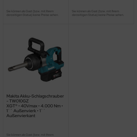
Sie können als Gast (bzw. mit Ihrem
Sie können als Gast (bzw. mit Ihrem
derzeitigen Status) keine Preise sehen.
derzeitigen Status) keine Preise sehen.
Makita Akku-Schlagschrauber
- TW010GZ
XGT® • 40Vmax • 4.000 Nm •
1`` Außenvierk • 1``
Außenvierkant
Sie können als Gast (bzw. mit Ihrem