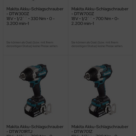
Makita Akku-Schlagschrauber
Makita Akku-Schlagschrauber
- DTW300Z
- DTW700Z
18V • 1/2`` • 330 Nm • 0 -
18V • 1/2`` • 700 Nm • 0-
3.200 min-1
2.200 min-1
Sie können als Gast (bzw. mit Ihrem
Sie können als Gast (bzw. mit Ihrem
derzeitigen Status) keine Preise sehen.
derzeitigen Status) keine Preise sehen.
Makita Akku-Schlagschrauber
Makita Akku-Schlagschrauber
- DTW701RTJ
- DTW701Z