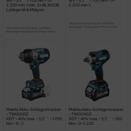
18V • 1/2`` • 700 Nm • 0-
18V • 1/2`` • 700 Nm • 0-
2.200 min-1 inkl. 2x BL1850B,
2.200 min-1
Ladegerät & Makpac
Sie können als Gast (bzw. mit Ihrem
derzeitigen Status) keine Preise sehen.
Sie können als Gast (bzw. mit Ihrem
derzeitigen Status) keine Preise sehen.
Makita Akku-Schlagschrauber
Makita Akku-Schlagschrauber
- TW002GZ
- TW004GZ
XGT • 40V max. • 1/2`` • 1.700
XGT • 40V max. • 1/2`` • 350
Nm • 0 - 1
Nm • 0-3.200