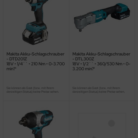
Makita Akku-Schlagschrauber
Makita Akku-Schlagschrauber
- DTD201Z
- DTL300Z
18V • 1/4`` • 210 Nm • 0-3.700
18V • 1/2`` • 360/530 Nm • 0-
min?¹
3.200 min?¹
Sie können als Gast (bzw. mit Ihrem
Sie können als Gast (bzw. mit Ihrem
derzeitigen Status) keine Preise sehen.
derzeitigen Status) keine Preise sehen.