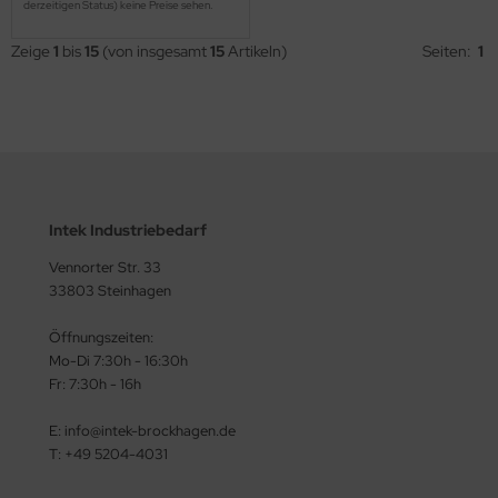
derzeitigen Status) keine Preise sehen.
Zeige
1
bis
15
(von insgesamt
15
Artikeln)
Seiten:
1
Intek Industriebedarf
Vennorter Str. 33
33803 Steinhagen
Öffnungszeiten:
Mo-Di 7:30h - 16:30h
Fr: 7:30h - 16h
E: info@intek-brockhagen.de
T: +49 5204-4031