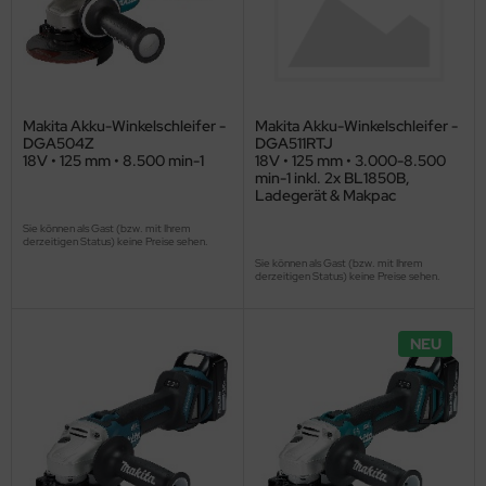
Makita Akku-Winkelschleifer -
Makita Akku-Winkelschleifer -
DGA504Z
DGA511RTJ
18V • 125 mm • 8.500 min-1
18V • 125 mm • 3.000-8.500
min-1 inkl. 2x BL1850B,
Ladegerät & Makpac
Sie können als Gast (bzw. mit Ihrem
derzeitigen Status) keine Preise sehen.
Sie können als Gast (bzw. mit Ihrem
derzeitigen Status) keine Preise sehen.
NEU