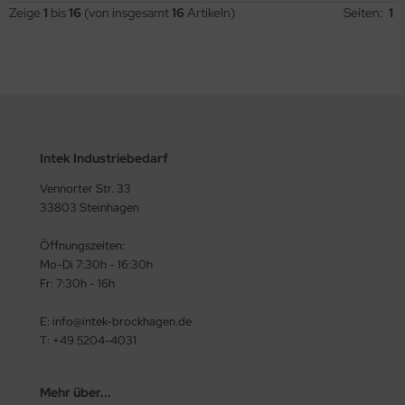
Zeige
1
bis
16
(von insgesamt
16
Artikeln)
Seiten:
1
Intek Industriebedarf
Vennorter Str. 33
33803 Steinhagen
Öffnungszeiten:
Mo-Di 7:30h - 16:30h
Fr: 7:30h - 16h
E: info@intek-brockhagen.de
T: +49 5204-4031
Mehr über...