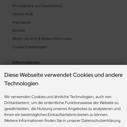
Privatsphäre und Datenschutz
Unsere AGB
Impressum
Kontakt
Widerrufsrecht & Widerrufsformular
Cookie Einstellungen
Informationen
Zahlung & Versand
Diese Webseite verwendet Cookies und andere
Lieferzeit & Lieferbedingungen
Technologien
Gasflasche mieten oder kaufen?
Wir verwenden Cookies und ähnliche Technologien, auch von
Historie? Fehlanzeige!
Drittanbietern, um die ordentliche Funktionsweise der Website zu
Aktionsheft Sommer 2026
gewährleisten, die Nutzung unseres Angebotes zu analysieren und
Ihnen ein bestmögliches Einkaufserlebnis bieten zu können.
Weitere Informationen finden Sie in unserer Datenschutzerklärung.
Zahlungsmethoden