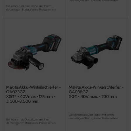
derzeitigen Status) keine Preise sehen.
Sie können als Gast (bzw. mit Ihrem
derzeitigen Status) keine Preise sehen.
Makita Akku-Winkelschleifer -
Makita Akku-Winkelschleifer -
GA023GZ
GA038GZ
XGT® • 40Vmax • 125 mm •
XGT • 40V max. • 230 mm
3.000-8.500 min
Sie können als Gast (bzw. mit Ihrem
derzeitigen Status) keine Preise sehen.
Sie können als Gast (bzw. mit Ihrem
derzeitigen Status) keine Preise sehen.