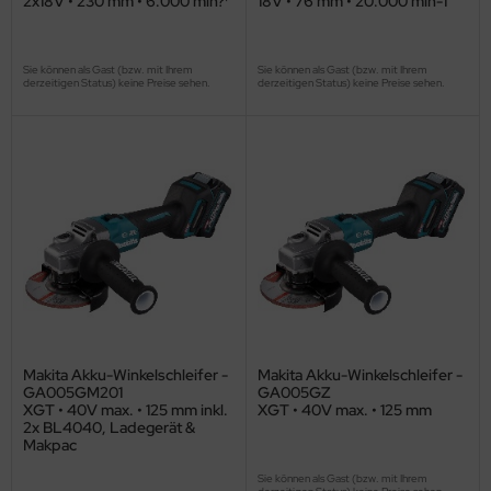
2x18V • 230 mm • 6.000 min?¹
18V • 76 mm • 20.000 min-1
Sie können als Gast (bzw. mit Ihrem
Sie können als Gast (bzw. mit Ihrem
derzeitigen Status) keine Preise sehen.
derzeitigen Status) keine Preise sehen.
Makita Akku-Winkelschleifer -
Makita Akku-Winkelschleifer -
GA005GM201
GA005GZ
XGT • 40V max. • 125 mm inkl.
XGT • 40V max. • 125 mm
2x BL4040, Ladegerät &
Makpac
Sie können als Gast (bzw. mit Ihrem