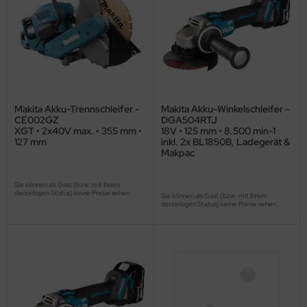
Makita Akku-Trennschleifer -
Makita Akku-Winkelschleifer -
CE002GZ
DGA504RTJ
XGT • 2x40V max. • 355 mm •
18V • 125 mm • 8.500 min-1
127 mm
inkl. 2x BL1850B, Ladegerät &
Makpac
Sie können als Gast (bzw. mit Ihrem
derzeitigen Status) keine Preise sehen.
Sie können als Gast (bzw. mit Ihrem
derzeitigen Status) keine Preise sehen.