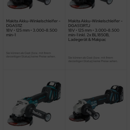
Makita Akku-Winkelschleifer -
Makita Akku-Winkelschleifer -
DGA511Z
DGA513RTJ
18V • 125 mm • 3.000-8.500
18V • 125 mm • 3.000-8.500
min-1
min-1 inkl. 2x BL1850B,
Ladegerät & Makpac
Sie können als Gast (bzw. mit Ihrem
derzeitigen Status) keine Preise sehen.
Sie können als Gast (bzw. mit Ihrem
derzeitigen Status) keine Preise sehen.