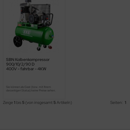
SBN Kolbenkompressor
900/10/2/90 D
400V - fahrbar - 4KW
Sie können als Gast (bzw. mit Ihrem
derzeitigen Status) keine Preise sehen.
Zeige
1
bis
5
(von insgesamt
5
Artikeln)
Seiten:
1