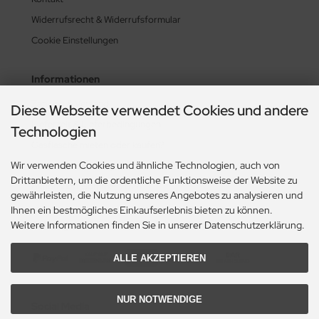
Widerrufsrecht & Widerrufsformular
Cookie Einstellungen
Informationen
Zahlung & Versand
Diese Webseite verwendet Cookies und andere
Lieferzeit & Lieferbedingungen
Technologien
Gasflasche mieten oder kaufen?
Wir verwenden Cookies und ähnliche Technologien, auch von
Historie? Fehlanzeige!
Drittanbietern, um die ordentliche Funktionsweise der Website zu
Aktionsheft Sommer 2026
gewährleisten, die Nutzung unseres Angebotes zu analysieren und
Ihnen ein bestmögliches Einkaufserlebnis bieten zu können.
Zahlungsmethoden
Weitere Informationen finden Sie in unserer Datenschutzerklärung.
ALLE AKZEPTIEREN
NUR NOTWENDIGE
Social Media