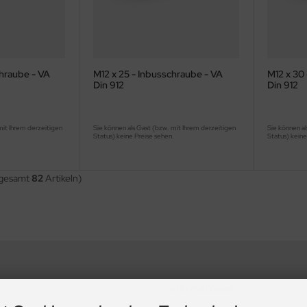
chraube - VA
M12 x 25 - Inbusschraube - VA
M12 x 30
Din 912
Din 912
mit Ihrem derzeitigen
Sie können als Gast (bzw. mit Ihrem derzeitigen
Sie können al
.
Status) keine Preise sehen.
Status) keine
sgesamt
82
Artikeln)
Informationen