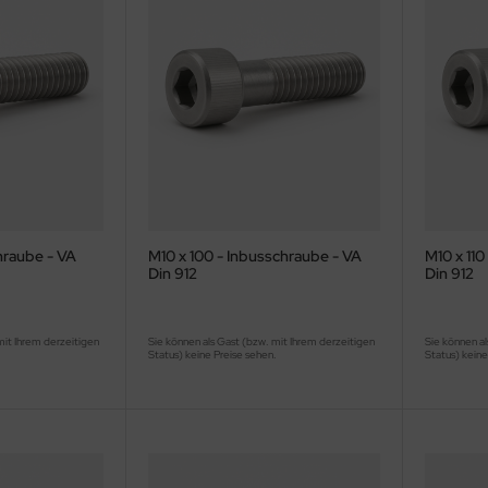
hraube - VA
M10 x 100 - Inbusschraube - VA
M10 x 110
Din 912
Din 912
mit Ihrem derzeitigen
Sie können als Gast (bzw. mit Ihrem derzeitigen
Sie können al
.
Status) keine Preise sehen.
Status) keine