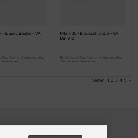
 - Inbusschraube - VA
M12 x 35 - Inbusschraube - VA
Din 912
s Gast (bzw. mit Ihrem derzeitigen
Sie können als Gast (bzw. mit Ihrem derzeitigen
 Preise sehen.
Status) keine Preise sehen.
Seiten:
1
2
3
4
5
»
Zahlungsmethoden