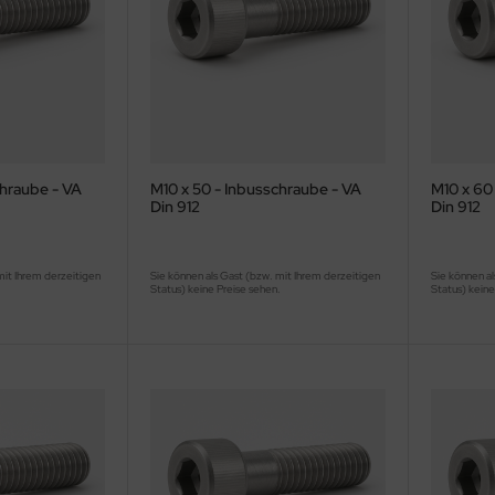
chraube - VA
M10 x 50 - Inbusschraube - VA
M10 x 60
Din 912
Din 912
mit Ihrem derzeitigen
Sie können als Gast (bzw. mit Ihrem derzeitigen
Sie können al
.
Status) keine Preise sehen.
Status) keine