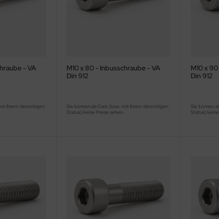
chraube - VA
M10 x 80 - Inbusschraube - VA
M10 x 90
Din 912
Din 912
mit Ihrem derzeitigen
Sie können als Gast (bzw. mit Ihrem derzeitigen
Sie können al
.
Status) keine Preise sehen.
Status) keine