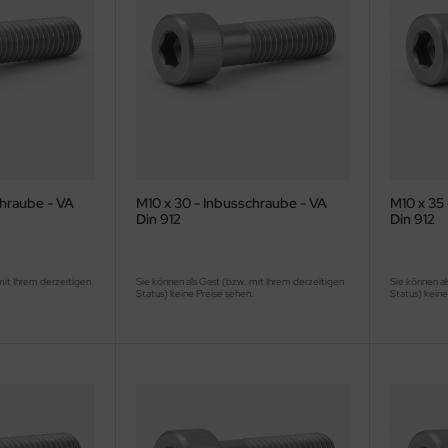
chraube - VA
M10 x 30 - Inbusschraube - VA
M10 x 35
Din 912
Din 912
mit Ihrem derzeitigen
Sie können als Gast (bzw. mit Ihrem derzeitigen
Sie können al
.
Status) keine Preise sehen.
Status) keine