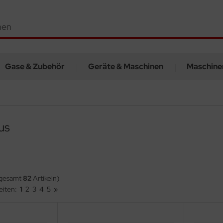
Gase & Zubehör
Geräte & Maschinen
Maschine
us
sgesamt
82
Artikeln)
eiten:
1
2
3
4
5
»