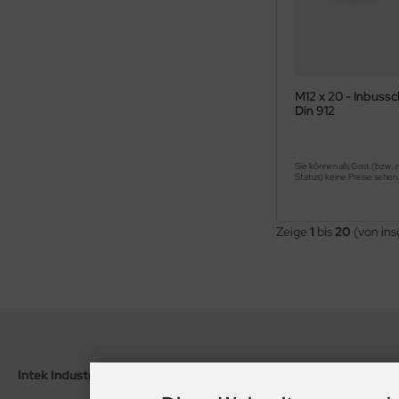
M12 x 20 - Inbuss
Din 912
Sie können als Gast (bzw. 
Status) keine Preise sehen
Zeige
1
bis
20
(von in
Intek Industriebedarf
Mehr über...