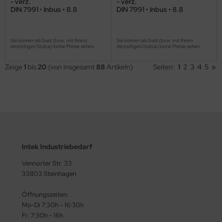
- verz.
- verz.
DIN 7991 • Inbus • 8.8
DIN 7991 • Inbus • 8.8
Sie können als Gast (bzw. mit Ihrem
Sie können als Gast (bzw. mit Ihrem
derzeitigen Status) keine Preise sehen.
derzeitigen Status) keine Preise sehen.
Zeige
1
bis
20
(von insgesamt
88
Artikeln)
Seiten:
1
2
3
4
5
»
Intek Industriebedarf
Vennorter Str. 33
33803 Steinhagen
Öffnungszeiten:
Mo-Di 7:30h - 16:30h
Fr: 7:30h - 16h