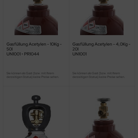
Gasfüllung Acetylen - 10Kg -
Gasfüllung Acetylen - 4,0Kg -
50l
20l
UN1001 • PR1044
UN1001
Sie können als Gast (bzw. mit Ihrem
Sie können als Gast (bzw. mit Ihrem
derzeitigen Status) keine Preise sehen.
derzeitigen Status) keine Preise sehen.