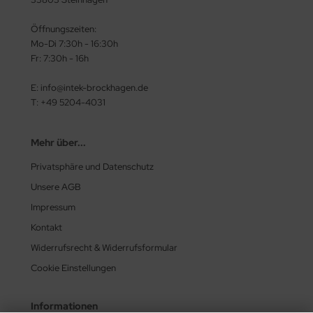
Öffnungszeiten:
Mo-Di 7:30h - 16:30h
Fr: 7:30h - 16h
E: info@intek-brockhagen.de
T: +49 5204-4031
Mehr über...
Privatsphäre und Datenschutz
Unsere AGB
Impressum
Kontakt
Widerrufsrecht & Widerrufsformular
Cookie Einstellungen
Informationen