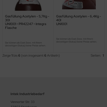
Gasfüllung Acetylen - 5,7Kg -
Gasfüllung Acetylen - 6,4Kg -
30l
40l
UN1001 • PR42247 • Integra
UN1001
Flasche
Sie können als Gast (bzw. mit Ihrem
derzeitigen Status) keine Preise sehen.
Sie können als Gast (bzw. mit Ihrem
derzeitigen Status) keine Preise sehen.
Zeige
1
bis
6
(von insgesamt
6
Artikeln)
Seiten:
1
Intek Industriebedarf
Vennorter Str. 33
33803 Steinhagen