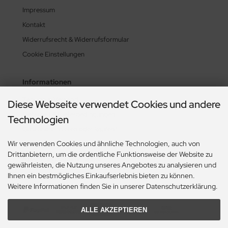
Impressum
Kontakt
Widerrufsrecht & Widerrufsformular
Cookie Einstellungen
Informationen
Zahlung & Versand
Diese Webseite verwendet Cookies und andere
Lieferzeit & Lieferbedingungen
Technologien
Gasflasche mieten oder kaufen?
Wir verwenden Cookies und ähnliche Technologien, auch von
Historie? Fehlanzeige!
Drittanbietern, um die ordentliche Funktionsweise der Website zu
Aktionsheft Sommer 2026
gewährleisten, die Nutzung unseres Angebotes zu analysieren und
Ihnen ein bestmögliches Einkaufserlebnis bieten zu können.
Zahlungsmethoden
Weitere Informationen finden Sie in unserer Datenschutzerklärung.
ALLE AKZEPTIEREN