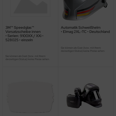
3M™ Speedglas™
Automatik Schweißhelm
Vorsatzscheibe innen
• Elmag 2XL-TC • Deutschland
• Serien: 9100XX / XXi •
528025 • einzeln
Sie können als Gast (bzw. mit Ihrem
derzeitigen Status) keine Preise sehen.
Sie können als Gast (bzw. mit Ihrem
derzeitigen Status) keine Preise sehen.