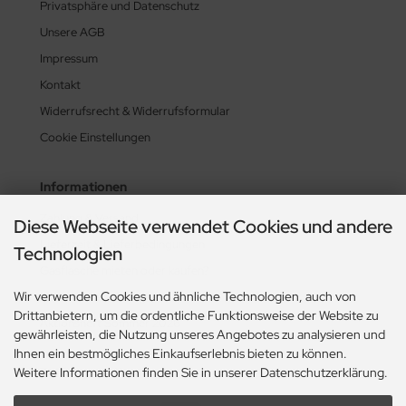
Privatsphäre und Datenschutz
Unsere AGB
Impressum
Kontakt
Widerrufsrecht & Widerrufsformular
Cookie Einstellungen
Informationen
Zahlung & Versand
Diese Webseite verwendet Cookies und andere
Lieferzeit & Lieferbedingungen
Technologien
Gasflasche mieten oder kaufen?
Wir verwenden Cookies und ähnliche Technologien, auch von
Historie? Fehlanzeige!
Drittanbietern, um die ordentliche Funktionsweise der Website zu
Aktionsheft Sommer 2026
gewährleisten, die Nutzung unseres Angebotes zu analysieren und
Ihnen ein bestmögliches Einkaufserlebnis bieten zu können.
Zahlungsmethoden
Weitere Informationen finden Sie in unserer Datenschutzerklärung.