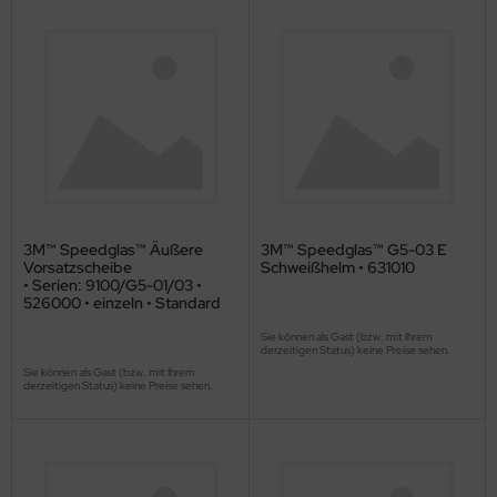
3M™ Speedglas™ Äußere
3M™ Speedglas™ G5-03 E
Vorsatzscheibe
Schweißhelm • 631010
• Serien: 9100/G5-01/03 •
526000 • einzeln • Standard
Sie können als Gast (bzw. mit Ihrem
derzeitigen Status) keine Preise sehen.
Sie können als Gast (bzw. mit Ihrem
derzeitigen Status) keine Preise sehen.