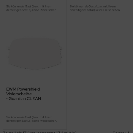
Sie können als Gast (bzw. mit Ihrem
Sie können als Gast (bzw. mit Ihrem
derzeitigen Status) keine Preise sehen.
derzeitigen Status) keine Preise sehen.
EWM Powershield
Visierscheibe
• Guardian CLEAN
Sie können als Gast (bzw. mit Ihrem
derzeitigen Status) keine Preise sehen.
Zeige
1
bis
17
(von insgesamt
17
Artikeln)
Seiten:
1