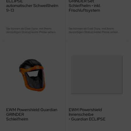
ECLIPSE
GRINDER Set
automatischer Schweißhelm
Schleifhelm • inkl.
9-13
Frischluftsystem
Sie können als Gast (bzw. mit Ihrem
Sie können als Gast (bzw. mit Ihrem
derzeitigen Status) keine Preise sehen.
derzeitigen Status) keine Preise sehen.
EWM Powershield Guardian
EWM Powershield
GRINDER
Innenscheibe
Schleifhelm
• Guardian ECLIPSE