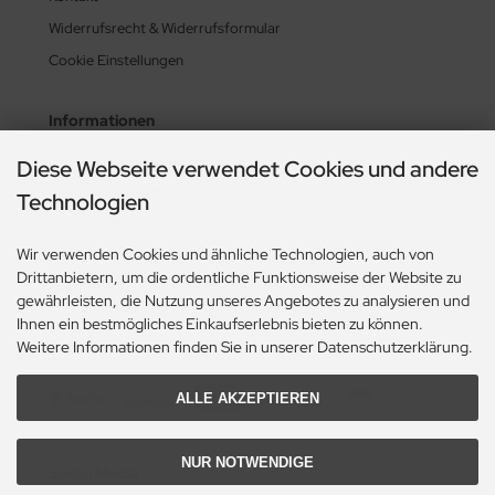
Widerrufsrecht & Widerrufsformular
Cookie Einstellungen
Informationen
Zahlung & Versand
Diese Webseite verwendet Cookies und andere
Lieferzeit & Lieferbedingungen
Technologien
Gasflasche mieten oder kaufen?
Wir verwenden Cookies und ähnliche Technologien, auch von
Historie? Fehlanzeige!
Drittanbietern, um die ordentliche Funktionsweise der Website zu
Aktionsheft Sommer 2026
gewährleisten, die Nutzung unseres Angebotes zu analysieren und
Ihnen ein bestmögliches Einkaufserlebnis bieten zu können.
Zahlungsmethoden
Weitere Informationen finden Sie in unserer Datenschutzerklärung.
ALLE AKZEPTIEREN
NUR NOTWENDIGE
Social Media