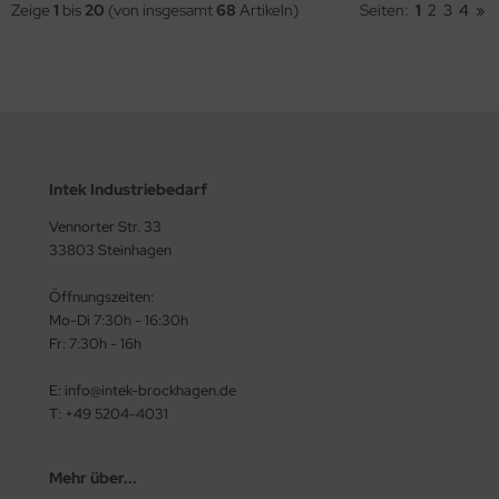
Zeige
1
bis
20
(von insgesamt
68
Artikeln)
Seiten:
1
2
3
4
»
Intek Industriebedarf
Vennorter Str. 33
33803 Steinhagen
Öffnungszeiten:
Mo-Di 7:30h - 16:30h
Fr: 7:30h - 16h
E: info@intek-brockhagen.de
T: +49 5204-4031
Mehr über...