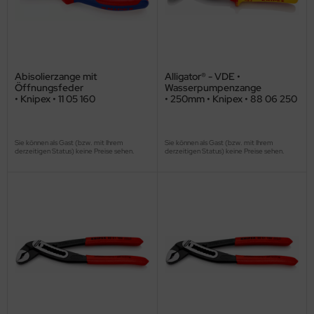
Abisolierzange mit
Alligator® - VDE •
Öffnungsfeder
Wasserpumpenzange
• Knipex • 11 05 160
• 250mm • Knipex • 88 06 250
Sie können als Gast (bzw. mit Ihrem
Sie können als Gast (bzw. mit Ihrem
derzeitigen Status) keine Preise sehen.
derzeitigen Status) keine Preise sehen.