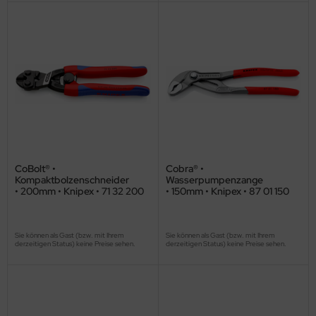
CoBolt® •
Cobra® •
Kompaktbolzenschneider
Wasserpumpenzange
• 200mm • Knipex • 71 32 200
• 150mm • Knipex • 87 01 150
Sie können als Gast (bzw. mit Ihrem
Sie können als Gast (bzw. mit Ihrem
derzeitigen Status) keine Preise sehen.
derzeitigen Status) keine Preise sehen.