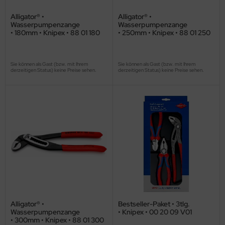
Alligator® •
Alligator® •
Wasserpumpenzange
Wasserpumpenzange
• 180mm • Knipex • 88 01 180
• 250mm • Knipex • 88 01 250
Sie können als Gast (bzw. mit Ihrem
Sie können als Gast (bzw. mit Ihrem
derzeitigen Status) keine Preise sehen.
derzeitigen Status) keine Preise sehen.
Alligator® •
Bestseller-Paket • 3tlg.
Wasserpumpenzange
• Knipex • 00 20 09 V01
• 300mm • Knipex • 88 01 300