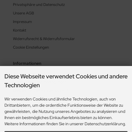
Privatsphäre und Datenschutz
Unsere AGB
Impressum
Kontakt
Widerrufsrecht & Widerrufsformular
Cookie Einstellungen
Informationen
Zahlung & Versand
Diese Webseite verwendet Cookies und andere
Lieferzeit & Lieferbedingungen
Technologien
Gasflasche mieten oder kaufen?
Wir verwenden Cookies und ähnliche Technologien, auch von
Historie? Fehlanzeige!
Drittanbietern, um die ordentliche Funktionsweise der Website zu
Aktionsheft Sommer 2026
gewährleisten, die Nutzung unseres Angebotes zu analysieren und
Ihnen ein bestmögliches Einkaufserlebnis bieten zu können.
Weitere Informationen finden Sie in unserer Datenschutzerklärung.
Zahlungsmethoden