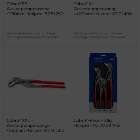
Cobra® ES •
Cobra® XL •
Wasserpumpenzange
Wasserpumpenzange
• 250mm • Knipex • 87 51 250
• 400mm • Knipex • 87 01 400
Sie können als Gast (bzw. mit Ihrem
Sie können als Gast (bzw. mit Ihrem
derzeitigen Status) keine Preise sehen.
derzeitigen Status) keine Preise sehen.
Cobra® XXL •
Cobra®-Paket • 3tlg.
Wasserpumpenzange
• Knipex • 00 20 09 V02
• 560mm • Knipex • 87 01 560