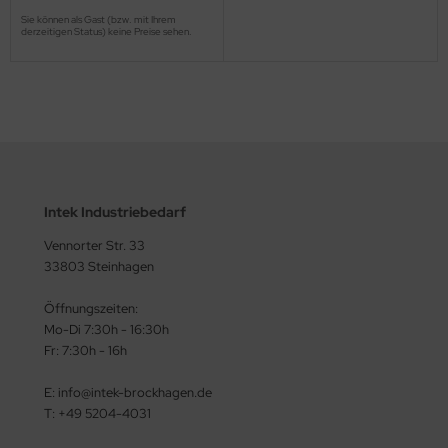
Sie können als Gast (bzw. mit Ihrem
derzeitigen Status) keine Preise sehen.
Intek Industriebedarf
Vennorter Str. 33
33803 Steinhagen
Öffnungszeiten:
Mo-Di 7:30h - 16:30h
Fr: 7:30h - 16h
E: info@intek-brockhagen.de
T: +49 5204-4031