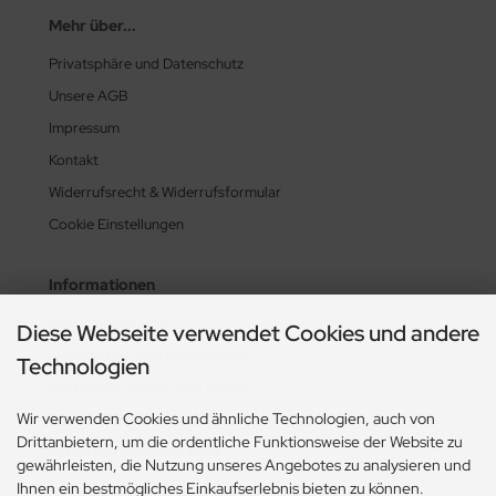
Mehr über...
Privatsphäre und Datenschutz
Unsere AGB
Impressum
Kontakt
Widerrufsrecht & Widerrufsformular
Cookie Einstellungen
Informationen
Zahlung & Versand
Diese Webseite verwendet Cookies und andere
Lieferzeit & Lieferbedingungen
Technologien
Gasflasche mieten oder kaufen?
Wir verwenden Cookies und ähnliche Technologien, auch von
Historie? Fehlanzeige!
Drittanbietern, um die ordentliche Funktionsweise der Website zu
Aktionsheft Sommer 2026
gewährleisten, die Nutzung unseres Angebotes zu analysieren und
Ihnen ein bestmögliches Einkaufserlebnis bieten zu können.