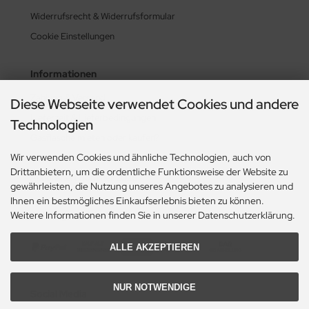
Widerrufsrecht & Widerrufsformular
Cookie Einstellungen
Informationen
Zahlung & Versand
Diese Webseite verwendet Cookies und andere
Lieferzeit & Lieferbedingungen
Technologien
Gasflasche mieten oder kaufen?
Wir verwenden Cookies und ähnliche Technologien, auch von
Historie? Fehlanzeige!
Drittanbietern, um die ordentliche Funktionsweise der Website zu
Aktionsheft Sommer 2026
gewährleisten, die Nutzung unseres Angebotes zu analysieren und
Ihnen ein bestmögliches Einkaufserlebnis bieten zu können.
Weitere Informationen finden Sie in unserer Datenschutzerklärung.
Zahlungsmethoden
ALLE AKZEPTIEREN
NUR NOTWENDIGE
Social Media