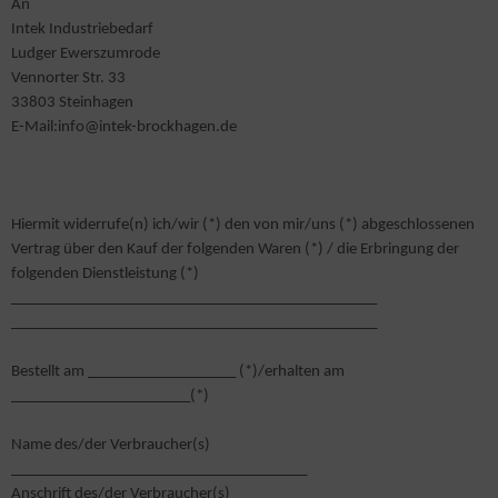
An
Intek Industriebedarf
Ludger Ewerszumrode
Vennorter Str. 33
33803 Steinhagen
E-Mail:info@intek-brockhagen.de
Hiermit widerrufe(n) ich/wir (*) den von mir/uns (*) abgeschlossenen
Vertrag über den Kauf der folgenden Waren (*) / die Erbringung der
folgenden Dienstleistung (*)
_______________________________________________
_______________________________________________
Bestellt am ___________________ (*)/erhalten am
_______________________(*)
Name des/der Verbraucher(s)
______________________________________
Anschrift des/der Verbraucher(s)