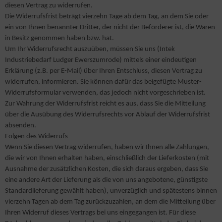
diesen Vertrag zu widerrufen.
hnellkupplungen
llen & Transportgeräte
opangas
ltiantrieb
nkel & Geradschleifer
S Bohrer & Meißel
nstiges Zubehör
hlüssel & Schraubendreher
ts
Die Widerrufsfrist beträgt vierzehn Tage ab dem Tag, an dem Sie oder
ein von Ihnen benannter Dritter, der nicht der Beförderer ist, die Waren
sserschläuche
hläuche
uerstoff
ltitool
nstige Bohrer
ennen & Schleifscheiben
annwerkzeuge
cherungsringzangen
in Besitz genommen haben bzw. hat.
behör
hweißgase
gler & Tacker
iralbohrer
behör - Gartengeräte
rkstattwagen & Koffer
ngen für Elektrotechnik
Um Ihr Widerrufsrecht auszuüben, müssen Sie uns (Intek
Industriebedarf Ludger Ewerszumrode) mittels einer eindeutigen
ckstoff
dios & Lautsprecher
ahlbohrer - DIN 338
behör - Multitool
ngen
ngenschlüssel
Erklärung (z.B. per E-Mail) über Ihren Entschluss, diesen Vertrag zu
widerrufen, informieren. Sie können dafür das beigefügte Muster-
eibgas
gen
ufenbohrer
behör - Schleifmaschinen
Widerrufsformular verwenden, das jedoch nicht vorgeschrieben ist.
Zur Wahrung der Widerrufsfrist reicht es aus, dass Sie die Mitteilung
sserstoff
hlagschrauber
behör - Winkelschleifer
über die Ausübung des Widerrufsrechts vor Ablauf der Widerrufsfrist
absenden.
hwing & Bandschleifer
Folgen des Widerrufs
Wenn Sie diesen Vertrag widerrufen, haben wir Ihnen alle Zahlungen,
nstiges
die wir von Ihnen erhalten haben, einschließlich der Lieferkosten (mit
Ausnahme der zusätzlichen Kosten, die sich daraus ergeben, dass Sie
aubsauger
eine andere Art der Lieferung als die von uns angebotene, günstigste
Standardlieferung gewählt haben), unverzüglich und spätestens binnen
nkel & Geradschleifer
vierzehn Tagen ab dem Tag zurückzuzahlen, an dem die Mitteilung über
Ihren Widerruf dieses Vertrags bei uns eingegangen ist. Für diese