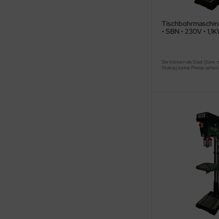
Tischbohrmaschin
• SBN • 230V • 1,1
Sie können als Gast (bzw. 
Status) keine Preise sehen