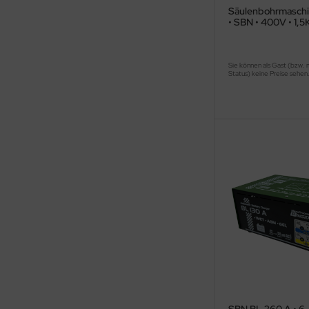
Säulenbohrmasch
• SBN • 400V • 1,
Sie können als Gast (bzw. 
Status) keine Preise sehen