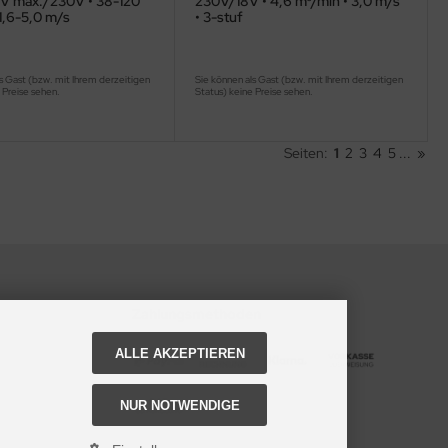
V max./230V • 38-120
230V/18V • 4,6 m³/min • 3,0 m/s
1,6-5,0 m/s
• 3-stuf
s Gast (bzw. mit Ihrem derzeitigen
Sie können als Gast (bzw. mit Ihrem derzeitigen
 Preise sehen.
Status) keine Preise sehen.
Seiten:
1
2
3
4
5
...
»
Zahlungsmethoden
ALLE AKZEPTIEREN
NUR NOTWENDIGE