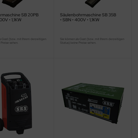
hrmaschine SB 20PB
Säulenbohrmaschine SB 35B
00V • 1,1KW
• SBN • 400V • 1,1KW
s Gast (bzw. mit Ihrem derzeitigen
Sie können als Gast (bzw. mit Ihrem derzeitigen
 Preise sehen.
Status) keine Preise sehen.