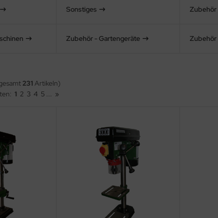
Sonstiges
Zubehör
schinen
Zubehör - Gartengeräte
Zubehör -
sgesamt
231
Artikeln)
iten:
1
2
3
4
5
...
»