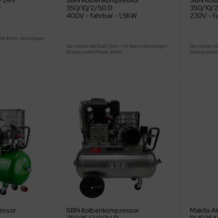
- 24V
SBN Kolbenkompressor
SBN Kol
t
350/10/2/50 D
350/10/
400V - fahrbar - 1,5KW
230V - f
mit Ihrem derzeitigen
.
Sie können als Gast (bzw. mit Ihrem derzeitigen
Sie können al
Status) keine Preise sehen.
Status) keine
essor
SBN Kolbenkompressor
Makita A