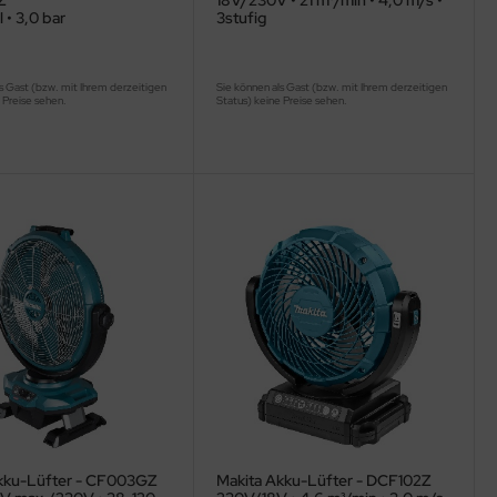
Z
18V/230V • 21 m³/min • 4,0 m/s •
l • 3,0 bar
3stufig
s Gast (bzw. mit Ihrem derzeitigen
Sie können als Gast (bzw. mit Ihrem derzeitigen
 Preise sehen.
Status) keine Preise sehen.
kku-Lüfter - CF003GZ
Makita Akku-Lüfter - DCF102Z