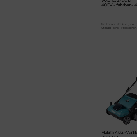
900/10/2/90 D
400V - fahrbar -
Sie können als Gast (bzw. 
Status) keine Preise sehen
Makita Akku-Vertik