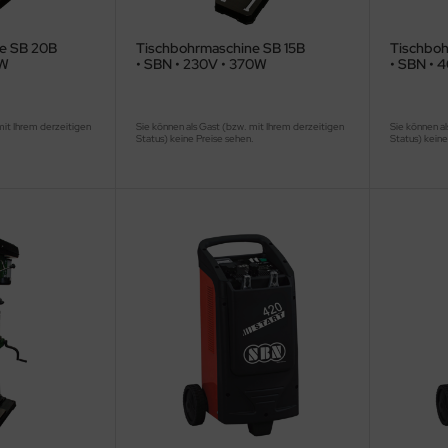
e SB 20B
Tischbohrmaschine SB 15B
Tischbo
KW
• SBN • 230V • 370W
• SBN • 4
mit Ihrem derzeitigen
Sie können als Gast (bzw. mit Ihrem derzeitigen
Sie können al
.
Status) keine Preise sehen.
Status) keine