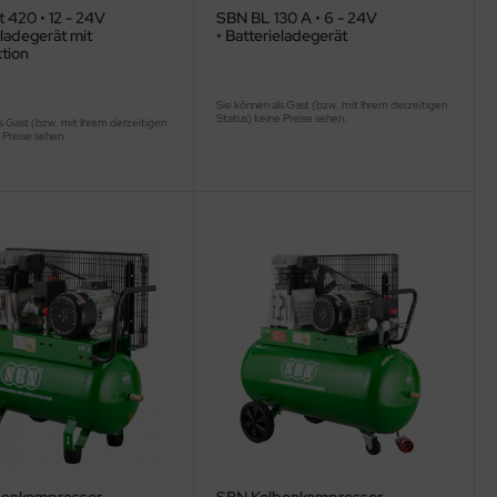
 420 • 12 - 24V
SBN BL 130 A • 6 - 24V
eladegerät mit
• Batterieladegerät
tion
Sie können als Gast (bzw. mit Ihrem derzeitigen
Status) keine Preise sehen.
s Gast (bzw. mit Ihrem derzeitigen
 Preise sehen.