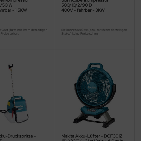
benkompressor
SBN Kolbenkompressor
2/50 W
500/10/2/90 D
ahrbar - 1,5KW
400V - fahrbar - 3KW
s Gast (bzw. mit Ihrem derzeitigen
Sie können als Gast (bzw. mit Ihrem derzeitigen
 Preise sehen.
Status) keine Preise sehen.
kku-Druckspritze -
Makita Akku-Lüfter - DCF301Z