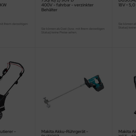
750/16/2/90V D
DUS054
 4KW
400V - fahrbar - verzinkter
18V • 5,0 
Behälter
mit Ihrem derzeitigen
Sie können al
.
Status) keine
Sie können als Gast (bzw. mit Ihrem derzeitigen
Status) keine Preise sehen.
utierer -
Makita Akku-Rührgerät -
Makita A