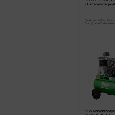
SBN BL 260 A • 6 
• Batterieladegerä
Sie können als Gast (bzw. 
Status) keine Preise sehen
SBN Kolbenkompr