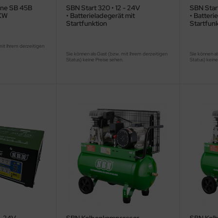
ine SB 45B
SBN Start 320 • 12 - 24V
SBN Start
5KW
• Batterieladegerät mit
• Batteri
Startfunktion
Startfunk
mit Ihrem derzeitigen
.
Sie können als Gast (bzw. mit Ihrem derzeitigen
Sie können al
Status) keine Preise sehen.
Status) keine