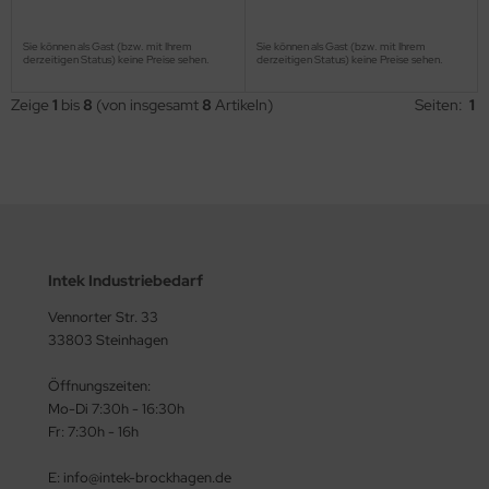
Sie können als Gast (bzw. mit Ihrem
Sie können als Gast (bzw. mit Ihrem
derzeitigen Status) keine Preise sehen.
derzeitigen Status) keine Preise sehen.
Zeige
1
bis
8
(von insgesamt
8
Artikeln)
Seiten:
1
Intek Industriebedarf
Vennorter Str. 33
33803 Steinhagen
Öffnungszeiten:
Mo-Di 7:30h - 16:30h
Fr: 7:30h - 16h
E: info@intek-brockhagen.de