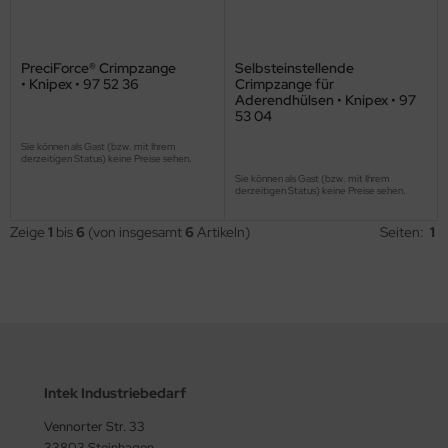
PreciForce® Crimpzange
Selbsteinstellende
• Knipex • 97 52 36
Crimpzange für
Aderendhülsen • Knipex • 97
53 04
Sie können als Gast (bzw. mit Ihrem
derzeitigen Status) keine Preise sehen.
Sie können als Gast (bzw. mit Ihrem
derzeitigen Status) keine Preise sehen.
Zeige
1
bis
6
(von insgesamt
6
Artikeln)
Seiten:
1
Intek Industriebedarf
Vennorter Str. 33
33803 Steinhagen