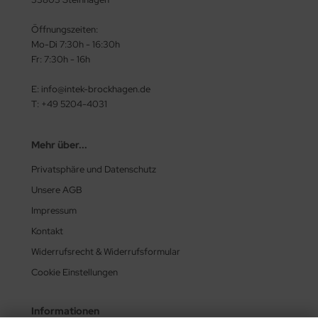
Öffnungszeiten:
Mo-Di 7:30h - 16:30h
Fr: 7:30h - 16h
E: info@intek-brockhagen.de
T: +49 5204-4031
Mehr über...
Privatsphäre und Datenschutz
Unsere AGB
Impressum
Kontakt
Widerrufsrecht & Widerrufsformular
Cookie Einstellungen
Informationen