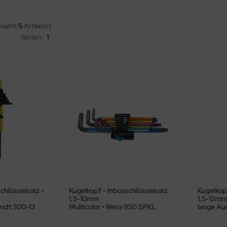
gesamt
5
Artikeln)
Seiten:
1
chlüsselsatz -
Kugelkopf - Inbusschlüsselsatz
Kugelkopf
1,5-10mm
1,5-12mm
rndt 300-13
Multicolor • Wera 950 SPKL
lange Au