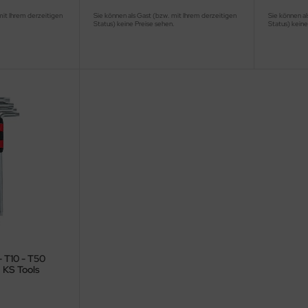
mit Ihrem derzeitigen
Sie können als Gast (bzw. mit Ihrem derzeitigen
Sie können al
.
Status) keine Preise sehen.
Status) keine
- T10 - T50
 KS Tools