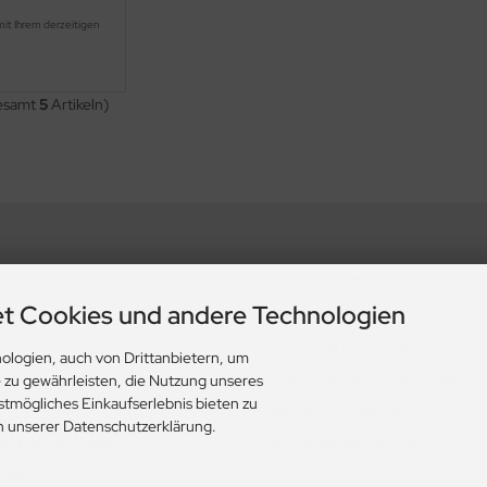
mit Ihrem derzeitigen
.
gesamt
5
Artikeln)
Informationen
t Cookies und andere Technologien
nd Datenschutz
Zahlung & Versand
Lieferzeit & Lieferbedingungen
ologien, auch von Drittanbietern, um
Gasflasche mieten oder kaufen?
e zu gewährleisten, die Nutzung unseres
stmögliches Einkaufserlebnis bieten zu
Historie? Fehlanzeige!
in unserer Datenschutzerklärung.
 & Widerrufsformular
Aktionsheft Sommer 2026
ungen