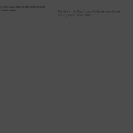
s Gast (bzw. mit Ihrem derzeitigen
 Preise sehen.
Sie können als Gast (bzw. mit Ihrem derzeitigen
Status) keine Preise sehen.