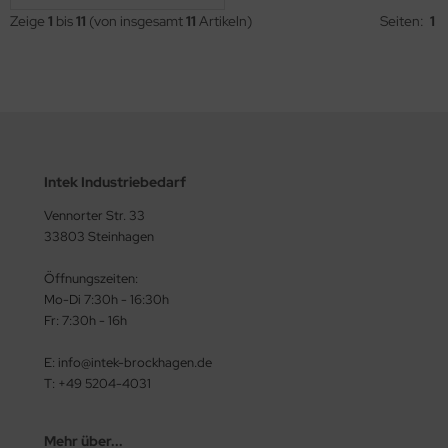
Zeige
1
bis
11
(von insgesamt
11
Artikeln)
Seiten:
1
Intek Industriebedarf
Vennorter Str. 33
33803 Steinhagen
Öffnungszeiten:
Mo-Di 7:30h - 16:30h
Fr: 7:30h - 16h
E: info@intek-brockhagen.de
T: +49 5204-4031
Mehr über...