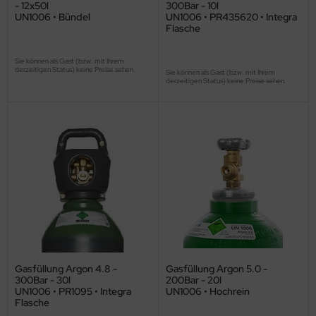
- 12x50l
300Bar - 10l
UN1006 • Bündel
UN1006 • PR435620 • Integra
Flasche
Sie können als Gast (bzw. mit Ihrem
derzeitigen Status) keine Preise sehen.
Sie können als Gast (bzw. mit Ihrem
derzeitigen Status) keine Preise sehen.
Gasfüllung Argon 4.8 -
Gasfüllung Argon 5.0 -
300Bar - 30l
200Bar - 20l
UN1006 • PR1095 • Integra
UN1006 • Hochrein
Flasche