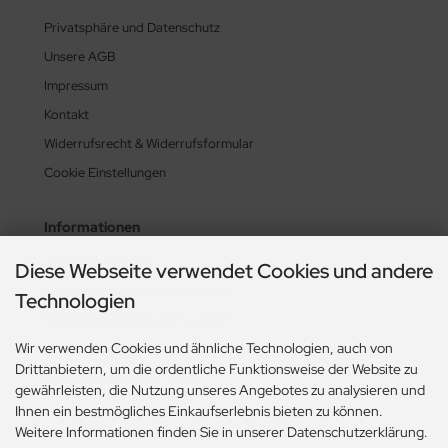
Privatsphäre und Datenschutz
Unsere AGB
Impressum
Kontakt
Widerrufsrecht & Widerrufsformular
Cookie Einstellungen
Informationen
Zahlung & Versand
Diese Webseite verwendet Cookies und andere
Lieferzeit & Lieferbedingungen
Technologien
Gasflasche mieten oder kaufen?
Wir verwenden Cookies und ähnliche Technologien, auch von
Historie? Fehlanzeige!
Drittanbietern, um die ordentliche Funktionsweise der Website zu
Aktionsheft Sommer 2026
gewährleisten, die Nutzung unseres Angebotes zu analysieren und
Ihnen ein bestmögliches Einkaufserlebnis bieten zu können.
Weitere Informationen finden Sie in unserer Datenschutzerklärung.
Zahlungsmethoden