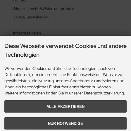
Kontakt
Widerrufsrecht & Widerrufsformular
Cookie Einstellungen
Informationen
Zahlung & Versand
Diese Webseite verwendet Cookies und andere
Lieferzeit & Lieferbedingungen
Technologien
Gasflasche mieten oder kaufen?
Wir verwenden Cookies und ähnliche Technologien, auch von
Historie? Fehlanzeige!
Drittanbietern, um die ordentliche Funktionsweise der Website zu
Aktionsheft Sommer 2026
gewährleisten, die Nutzung unseres Angebotes zu analysieren und
Ihnen ein bestmögliches Einkaufserlebnis bieten zu können.
Zahlungsmethoden
Weitere Informationen finden Sie in unserer Datenschutzerklärung.
ALLE AKZEPTIEREN
NUR NOTWENDIGE
Social Media