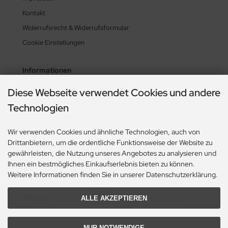
Kontakt
Widerrufsrecht & Widerrufsformular
Cookie Einstellungen
Informationen
Zahlung & Versand
Diese Webseite verwendet Cookies und andere
Lieferzeit & Lieferbedingungen
Technologien
Gasflasche mieten oder kaufen?
Wir verwenden Cookies und ähnliche Technologien, auch von
Historie? Fehlanzeige!
Drittanbietern, um die ordentliche Funktionsweise der Website zu
Aktionsheft Sommer 2026
gewährleisten, die Nutzung unseres Angebotes zu analysieren und
Ihnen ein bestmögliches Einkaufserlebnis bieten zu können.
Weitere Informationen finden Sie in unserer Datenschutzerklärung.
Zahlungsmethoden
ALLE AKZEPTIEREN
NUR NOTWENDIGE