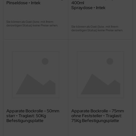
Pinseldose • Intek
400ml
Spraydose • Intek
Sie können als Gast (bzw. mit Ihrem
derzeitigen Status) keine Preise sehen.
Sie können als Gast (bzw. mit Ihrem
derzeitigen Status) keine Preise sehen.
Apparate Bockrolle - 50mm
Apparate Bockrolle - 75mm
starr • Traglast: 50Kg
ohne Feststeller • Traglast:
Befestigungsplatte
75Kg Befestigungsplatte