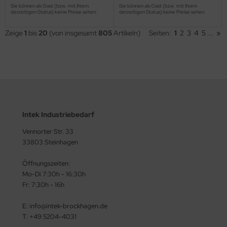
Sie können als Gast (bzw. mit Ihrem
Sie können als Gast (bzw. mit Ihrem
derzeitigen Status) keine Preise sehen.
derzeitigen Status) keine Preise sehen.
Zeige
1
bis
20
(von insgesamt
805
Artikeln)
Seiten:
1
2
3
4
5
...
»
Intek Industriebedarf
Vennorter Str. 33
33803 Steinhagen
Öffnungszeiten:
Mo-Di 7:30h - 16:30h
Fr: 7:30h - 16h
E: info@intek-brockhagen.de
T: +49 5204-4031