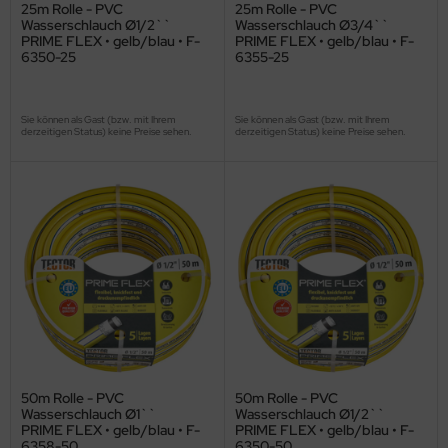
25m Rolle - PVC
25m Rolle - PVC
Wasserschlauch Ø1/2``
Wasserschlauch Ø3/4``
PRIME FLEX • gelb/blau • F-
PRIME FLEX • gelb/blau • F-
6350-25
6355-25
Sie können als Gast (bzw. mit Ihrem
Sie können als Gast (bzw. mit Ihrem
derzeitigen Status) keine Preise sehen.
derzeitigen Status) keine Preise sehen.
50m Rolle - PVC
50m Rolle - PVC
Wasserschlauch Ø1``
Wasserschlauch Ø1/2``
PRIME FLEX • gelb/blau • F-
PRIME FLEX • gelb/blau • F-
6358-50
6350-50