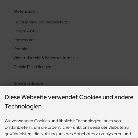
Mehr über...
Privatsphäre und Datenschutz
Unsere AGB
Impressum
Kontakt
Widerrufsrecht & Widerrufsformular
Cookie Einstellungen
Informationen
Zahlung & Versand
Diese Webseite verwendet Cookies und andere
Lieferzeit & Lieferbedingungen
Technologien
Gasflasche mieten oder kaufen?
Wir verwenden Cookies und ähnliche Technologien, auch von
Historie? Fehlanzeige!
Drittanbietern, um die ordentliche Funktionsweise der Website zu
Aktionsheft Sommer 2026
gewährleisten, die Nutzung unseres Angebotes zu analysieren und