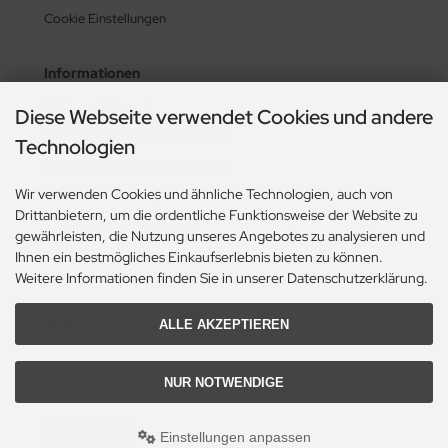
Cookie Einstellungen
Informationen
Zahlung & Versand
Diese Webseite verwendet Cookies und andere
Lieferzeit & Lieferbedingungen
Technologien
Gasflasche mieten oder kaufen?
Wir verwenden Cookies und ähnliche Technologien, auch von
Historie? Fehlanzeige!
Drittanbietern, um die ordentliche Funktionsweise der Website zu
Aktionsheft Sommer 2026
gewährleisten, die Nutzung unseres Angebotes zu analysieren und
Ihnen ein bestmögliches Einkaufserlebnis bieten zu können.
Weitere Informationen finden Sie in unserer Datenschutzerklärung.
Zahlungsmethoden
ALLE AKZEPTIEREN
NUR NOTWENDIGE
Social Media
Einstellungen anpassen