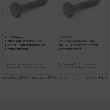
6 x 40mm -
6 x 50mm -
Schlüsselschraube - VA
Schlüsselschraube - VA
Din 571 • Holzschraube mit
Din 571 • Holzschraube mit
Sechskantkopf
Sechskantkopf
Sie können als Gast (bzw. mit Ihrem
Sie können als Gast (bzw. mit Ihrem
derzeitigen Status) keine Preise sehen.
derzeitigen Status) keine Preise sehen.
Zeige
1
bis
20
(von insgesamt
33
Artikeln)
Seiten:
1
2
»