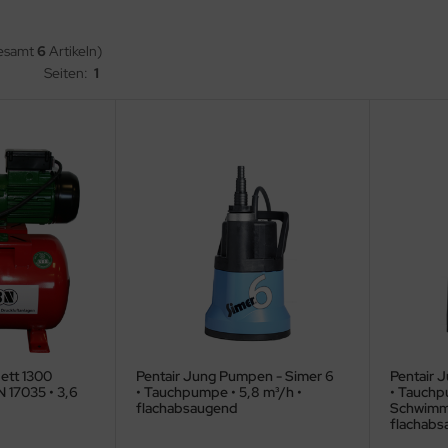
gesamt
6
Artikeln)
Seiten:
1
ett 1300
Pentair Jung Pumpen - Simer 6
Pentair 
N 17035 • 3,6
• Tauchpumpe • 5,8 m³/h •
• Tauchp
flachabsaugend
Schwimme
flachabs