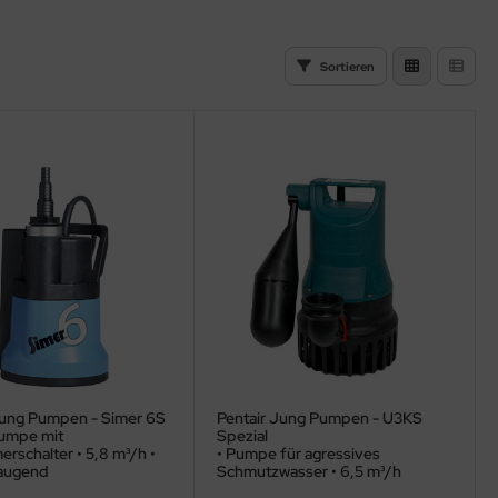
Sortieren
Jung Pumpen - Simer 6S
Pentair Jung Pumpen - U3KS
umpe mit
Spezial
rschalter • 5,8 m³/h •
• Pumpe für agressives
augend
Schmutzwasser • 6,5 m³/h