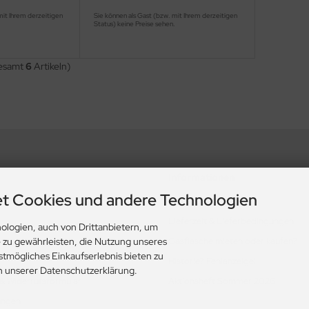
mit Ihrem derzeitigen
Sie können als Gast (bzw. mit Ihrem derzeitigen
.
Status) keine Preise sehen.
gesamt
6
Artikeln)
Informationen
t Cookies und andere Technologien
nd Datenschutz
Zahlung & Versand
Lieferzeit & Lieferbedingungen
ologien, auch von Drittanbietern, um
Gasflasche mieten oder kaufen?
e zu gewährleisten, die Nutzung unseres
stmögliches Einkaufserlebnis bieten zu
Historie? Fehlanzeige!
in unserer Datenschutzerklärung.
 & Widerrufsformular
Aktionsheft Sommer 2026
ungen