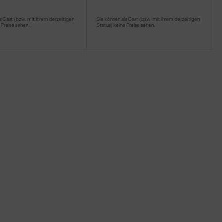
s Gast (bzw. mit Ihrem derzeitigen
Sie können als Gast (bzw. mit Ihrem derzeitigen
 Preise sehen.
Status) keine Preise sehen.