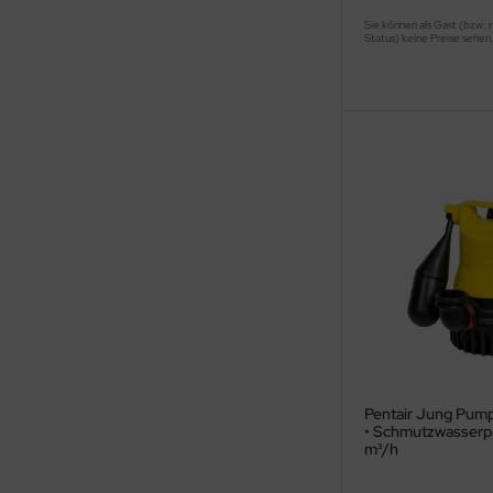
Sie können als Gast (bzw. 
Status) keine Preise sehen
Pentair Jung Pum
• Schmutzwasserp
m³/h