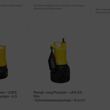
mit Ihrem derzeitigen
Sie können als Gast (bzw. mit Ihrem derzeitigen
.
Status) keine Preise sehen.
Sie können al
Status) keine
pen - U3KS
Pentair Jung Pumpen - U6K ES
umpe • 6,5
10m
• Schmutzwasserpumpe • 15 m³/h