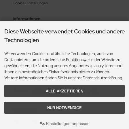
Cookie Einstellungen
Informationen
Zahlung & Versand
Diese Webseite verwendet Cookies und andere
Lieferzeit & Lieferbedingungen
Technologien
Gasflasche mieten oder kaufen?
Wir verwenden Cookies und ähnliche Technologien, auch von
Historie? Fehlanzeige!
Drittanbietern, um die ordentliche Funktionsweise der Website zu
Aktionsheft Sommer 2026
gewährleisten, die Nutzung unseres Angebotes zu analysieren und
Ihnen ein bestmögliches Einkaufserlebnis bieten zu können.
Weitere Informationen finden Sie in unserer Datenschutzerklärung.
Zahlungsmethoden
ALLE AKZEPTIEREN
NUR NOTWENDIGE
Social Media
Einstellungen anpassen