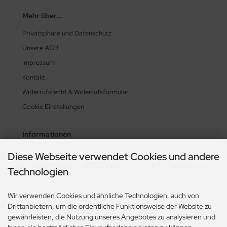
Mehr über...
Privatsphäre und Datenschutz
Unsere AGB
Impressum
Kontakt
Widerrufsrecht & Widerrufsformular
Cookie Einstellungen
Informationen
Zahlung & Versand
Diese Webseite verwendet Cookies und andere
Lieferzeit & Lieferbedingungen
Technologien
Gasflasche mieten oder kaufen?
Wir verwenden Cookies und ähnliche Technologien, auch von
Historie? Fehlanzeige!
Drittanbietern, um die ordentliche Funktionsweise der Website zu
Aktionsheft Sommer 2026
gewährleisten, die Nutzung unseres Angebotes zu analysieren und