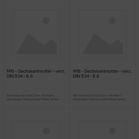
M16 - Sechskantmutter - verz.
M18 - Sechskantmutter - verz.
DIN 934 • 8.8
DIN 934 • 8.8
Sie können als Gast (bzw. mit Ihrem
Sie können als Gast (bzw. mit Ihrem
derzeitigen Status) keine Preise sehen.
derzeitigen Status) keine Preise sehen.