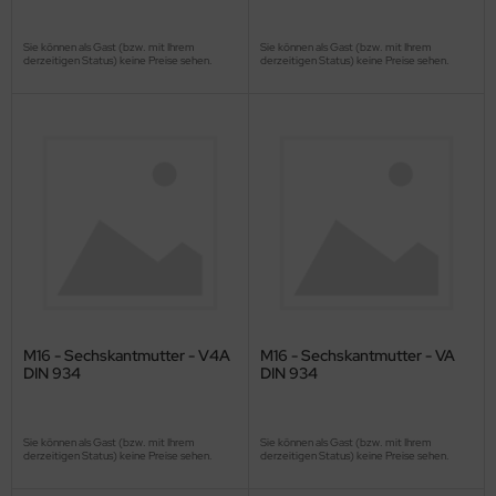
Sie können als Gast (bzw. mit Ihrem
Sie können als Gast (bzw. mit Ihrem
derzeitigen Status) keine Preise sehen.
derzeitigen Status) keine Preise sehen.
M16 - Sechskantmutter - V4A
M16 - Sechskantmutter - VA
DIN 934
DIN 934
Sie können als Gast (bzw. mit Ihrem
Sie können als Gast (bzw. mit Ihrem
derzeitigen Status) keine Preise sehen.
derzeitigen Status) keine Preise sehen.