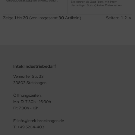
derzeitigen Status) keine Preise sehen.
Sie können als Gast (bzw. mit Ihrem
derzeitigen Status) keine Preise sehen.
Zeige
1
bis
20
(von insgesamt
30
Artikeln)
Seiten:
1
2
»
Intek Industriebedarf
Vennorter Str. 33
33803 Steinhagen
Öffnungszeiten:
Mo-Di 7:30h - 16:30h
Fr: 7:30h - 16h
E: info@intek-brockhagen.de
T: +49 5204-4031