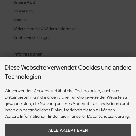
Unsere AGB
Impressum
Kontakt
Widerrufsrecht & Widerrufsformular
Cookie Einstellungen
Informationen
Zahlung & Versand
Diese Webseite verwendet Cookies und andere
Lieferzeit & Lieferbedingungen
Technologien
Gasflasche mieten oder kaufen?
Wir verwenden Cookies und ähnliche Technologien, auch von
Historie? Fehlanzeige!
Drittanbietern, um die ordentliche Funktionsweise der Website zu
Aktionsheft Sommer 2026
gewährleisten, die Nutzung unseres Angebotes zu analysieren und
Ihnen ein bestmögliches Einkaufserlebnis bieten zu können.
Weitere Informationen finden Sie in unserer Datenschutzerklärung.
Zahlungsmethoden
ALLE AKZEPTIEREN