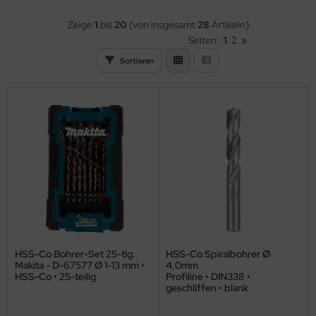
hnellkupplungen
llen & Transportgeräte
opangas
ltiantrieb
nkel & Geradschleifer
behör - Akkuschrauber
hlüssel & Schraubendreher
ts
Zeige
1
bis
20
(von insgesamt
28
Artikeln)
Seiten:
1
2
»
sserschläuche
hläuche
uerstoff
ltitool
behör - Bohrmaschinen
annwerkzeuge
cherungsringzangen
Sortieren
behör
hweißgase
gler & Tacker
behör - Gartengeräte
rkstattwagen & Koffer
ngen für Elektrotechnik
ckstoff
dios & Lautsprecher
behör - Multitool
ngen
ngenschlüssel
eibgas
gen
behör - Sägen
sserstoff
hlagschrauber
hwing & Bandschleifer
nstiges
aubsauger
HSS-Co Bohrer-Set 25-tlg.
HSS-Co Spiralbohrer Ø
Makita - D-67577 Ø 1-13 mm •
4,0mm
HSS-Co • 25-teilig
Profiline • DIN338 •
nkel & Geradschleifer
geschliffen • blank