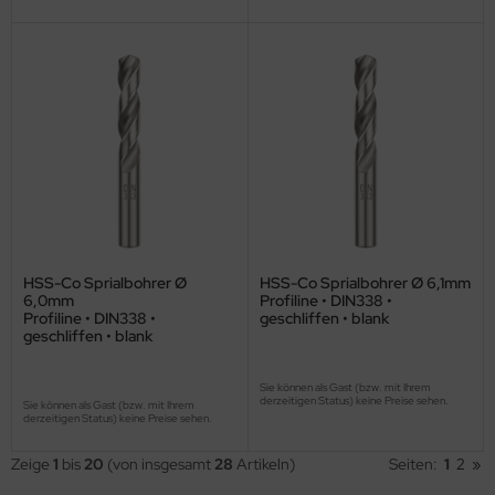
HSS-Co Sprialbohrer Ø
HSS-Co Sprialbohrer Ø 6,1mm
6,0mm
Profiline • DIN338 •
Profiline • DIN338 •
geschliffen • blank
geschliffen • blank
Sie können als Gast (bzw. mit Ihrem
derzeitigen Status) keine Preise sehen.
Sie können als Gast (bzw. mit Ihrem
derzeitigen Status) keine Preise sehen.
Zeige
1
bis
20
(von insgesamt
28
Artikeln)
Seiten:
1
2
»