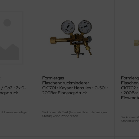
t
Formiergas
Formierg
Flaschendruckminderer
Flaschen
 / Co2 • 2x 0-
CK1701 • Kayser Hercules • 0-50l •
CK1702 • 
angsdruck
200Bar Eingangsdruck
• 200Bar
Flowmet
mit Ihrem derzeitigen
Sie können als Gast (bzw. mit Ihrem derzeitigen
.
Status) keine Preise sehen.
Sie können al
Status) keine