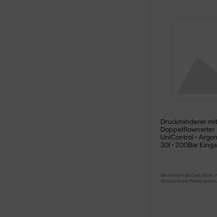
Druckminderer mi
Doppelflowmeter
UniControl • Argon
30l • 200Bar Eing
Sie können als Gast (bzw. 
Status) keine Preise sehen