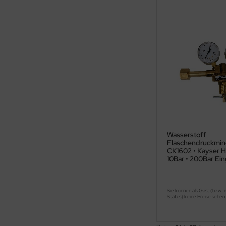
Wasserstoff
Flaschendruckmin
CK1602 • Kayser H
10Bar • 200Bar Ei
Sie können als Gast (bzw. 
Status) keine Preise sehen