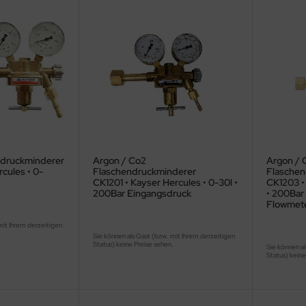
ndruckminderer
Argon / Co2
Argon / 
rcules • 0-
Flaschendruckminderer
Flaschen
CK1201 • Kayser Hercules • 0-30l •
CK1203 • 
200Bar Eingangsdruck
• 200Bar
Flowmet
mit Ihrem derzeitigen
.
Sie können als Gast (bzw. mit Ihrem derzeitigen
Status) keine Preise sehen.
Sie können al
Status) keine