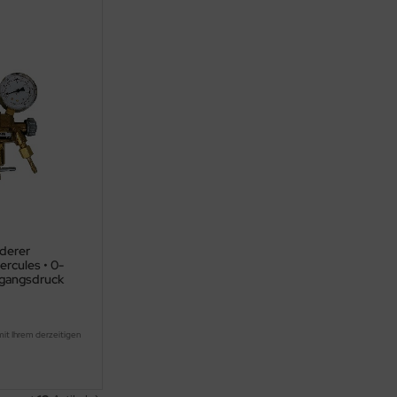
derer
ercules • 0-
ngangsdruck
mit Ihrem derzeitigen
.