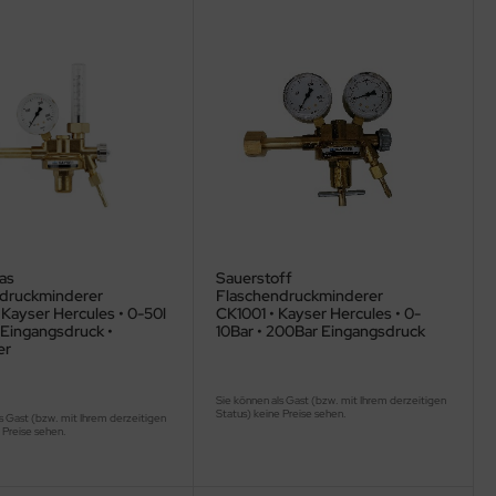
as
Sauerstoff
druckminderer
Flaschendruckminderer
Kayser Hercules • 0-50l
CK1001 • Kayser Hercules • 0-
 Eingangsdruck •
10Bar • 200Bar Eingangsdruck
er
Sie können als Gast (bzw. mit Ihrem derzeitigen
Status) keine Preise sehen.
s Gast (bzw. mit Ihrem derzeitigen
 Preise sehen.