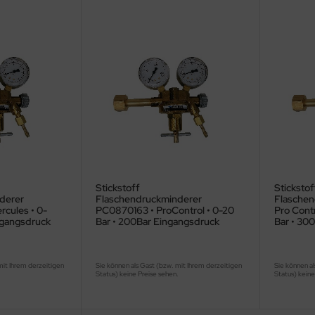
Stickstoff
Stickstof
derer
Flaschendruckminderer
Flaschen
rcules • 0-
PC0870163 • ProControl • 0-20
Pro Cont
ngangsdruck
Bar • 200Bar Eingangsdruck
Bar • 30
mit Ihrem derzeitigen
Sie können als Gast (bzw. mit Ihrem derzeitigen
Sie können al
.
Status) keine Preise sehen.
Status) keine