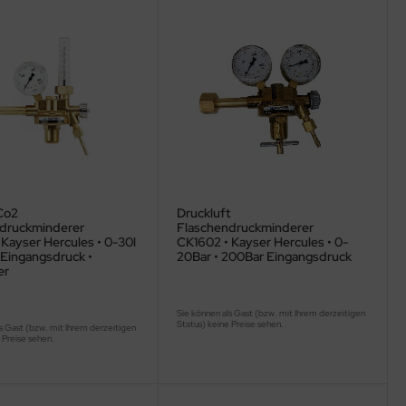
Co2
Druckluft
druckminderer
Flaschendruckminderer
Kayser Hercules • 0-30l
CK1602 • Kayser Hercules • 0-
 Eingangsdruck •
20Bar • 200Bar Eingangsdruck
er
Sie können als Gast (bzw. mit Ihrem derzeitigen
Status) keine Preise sehen.
s Gast (bzw. mit Ihrem derzeitigen
 Preise sehen.