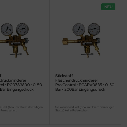
NEU
f
Stickstoff
druckminderer
Flaschendruckminderer
rol • PC0783890 • 0-50
Pro Control • PCARV0835 • 0-50
0Bar Eingangsdruck
Bar • 200Bar Eingangsdruck
s Gast (bzw. mit Ihrem derzeitigen
Sie können als Gast (bzw. mit Ihrem derzeitigen
 Preise sehen.
Status) keine Preise sehen.