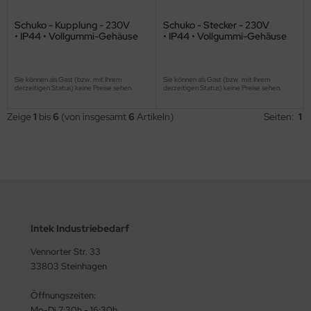
Schuko - Kupplung - 230V
Schuko - Stecker - 230V
• IP44 • Vollgummi-Gehäuse
• IP44 • Vollgummi-Gehäuse
Sie können als Gast (bzw. mit Ihrem
Sie können als Gast (bzw. mit Ihrem
derzeitigen Status) keine Preise sehen.
derzeitigen Status) keine Preise sehen.
Zeige
1
bis
6
(von insgesamt
6
Artikeln)
Seiten:
1
Intek Industriebedarf
Vennorter Str. 33
33803 Steinhagen
Öffnungszeiten:
Mo-Di 7:30h - 16:30h