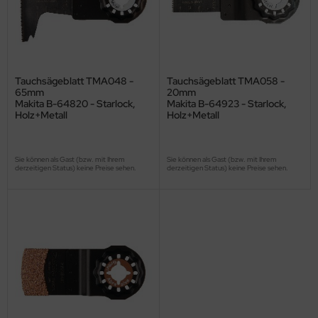
Tauchsägeblatt TMA048 -
Tauchsägeblatt TMA058 -
65mm
20mm
Makita B-64820 - Starlock,
Makita B-64923 - Starlock,
Holz+Metall
Holz+Metall
Sie können als Gast (bzw. mit Ihrem
Sie können als Gast (bzw. mit Ihrem
derzeitigen Status) keine Preise sehen.
derzeitigen Status) keine Preise sehen.