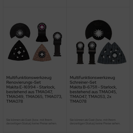
Multifunktionswerkzeug
Multifunktionswerkzeug
Renovierungs-Set
Schreiner-Set
Makita E-16994 - Starlock,
Makita B-67511 - Starlock,
bestehend aus TMA047,
bestehend aus TMA045,
TMA049, TMA065, TMA073,
TMA047, TMA053, 2x
TMA078
TMA078
Sie können als Gast (bzw. mit Ihrem
Sie können als Gast (bzw. mit Ihrem
derzeitigen Status) keine Preise sehen.
derzeitigen Status) keine Preise sehen.