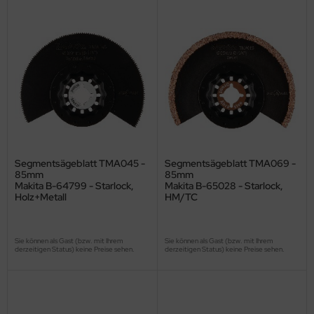
Segmentsägeblatt TMA045 -
Segmentsägeblatt TMA069 -
85mm
85mm
Makita B-64799 - Starlock,
Makita B-65028 - Starlock,
Holz+Metall
HM/TC
Sie können als Gast (bzw. mit Ihrem
Sie können als Gast (bzw. mit Ihrem
derzeitigen Status) keine Preise sehen.
derzeitigen Status) keine Preise sehen.