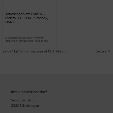
Tauchsägeblatt TMA075
Makita B-65084 - Starlock,
HM/TC
Sie können als Gast (bzw. mit Ihrem
derzeitigen Status) keine Preise sehen.
Zeige
1
bis
13
(von insgesamt
13
Artikeln)
Seiten:
1
Intek Industriebedarf
Vennorter Str. 33
33803 Steinhagen