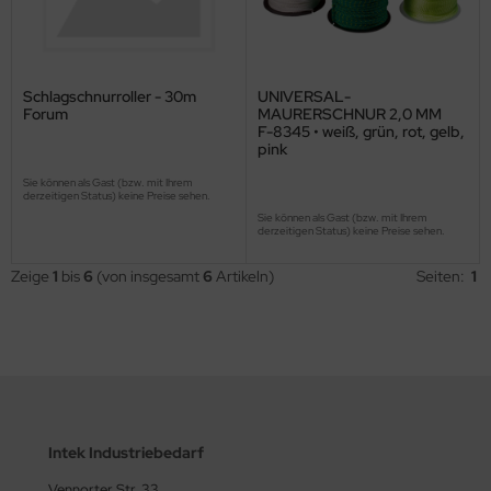
Schlagschnurroller - 30m
UNIVERSAL-
Forum
MAURERSCHNUR 2,0 MM
F-8345 • weiß, grün, rot, gelb,
pink
Sie können als Gast (bzw. mit Ihrem
derzeitigen Status) keine Preise sehen.
Sie können als Gast (bzw. mit Ihrem
derzeitigen Status) keine Preise sehen.
Zeige
1
bis
6
(von insgesamt
6
Artikeln)
Seiten:
1
Intek Industriebedarf
Vennorter Str. 33