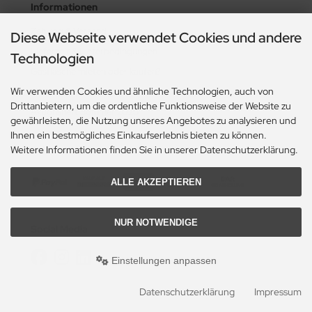
Informationen
Zahlung & Versand
Diese Webseite verwendet Cookies und andere
Lieferzeit & Lieferbedingungen
Technologien
Gasflasche mieten oder kaufen?
Wir verwenden Cookies und ähnliche Technologien, auch von
Historie? Fehlanzeige!
Drittanbietern, um die ordentliche Funktionsweise der Website zu
Aktionsheft Sommer 2026
gewährleisten, die Nutzung unseres Angebotes zu analysieren und
Ihnen ein bestmögliches Einkaufserlebnis bieten zu können.
Zahlungsmethoden
Weitere Informationen finden Sie in unserer Datenschutzerklärung.
ALLE AKZEPTIEREN
NUR NOTWENDIGE
Social Media
Einstellungen anpassen
Datenschutzerklärung
Impressum