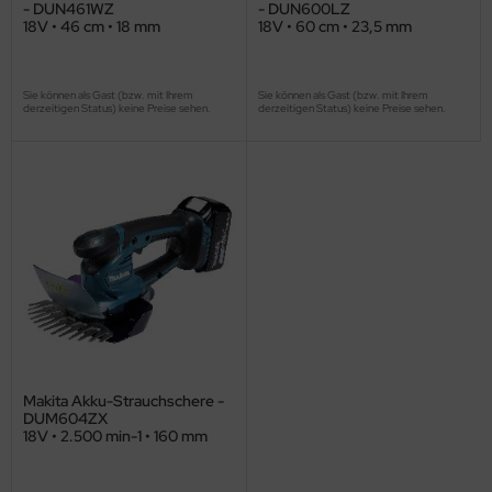
- DUN461WZ
- DUN600LZ
18V • 46 cm • 18 mm
18V • 60 cm • 23,5 mm
Sie können als Gast (bzw. mit Ihrem
Sie können als Gast (bzw. mit Ihrem
derzeitigen Status) keine Preise sehen.
derzeitigen Status) keine Preise sehen.
Makita Akku-Strauchschere -
DUM604ZX
18V • 2.500 min-1 • 160 mm