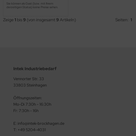
Sie können als Gast (bzw. mit Ihrem
derzeitigen Status) keine Preise sehen.
Zeige
1
bis
9
(von insgesamt
9
Artikeln)
Seiten:
1
Intek Industriebedarf
Vennorter Str. 33
33803 Steinhagen
Öffnungszeiten:
Mo-Di 7:30h - 16:30h
Fr: 7:30h - 16h
E: info@intek-brockhagen.de
T: +49 5204-4031