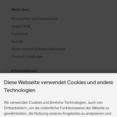
Mehr über...
Privatsphäre und Datenschutz
Unsere AGB
Impressum
Kontakt
Widerrufsrecht & Widerrufsformular
Cookie Einstellungen
Informationen
Zahlung & Versand
Diese Webseite verwendet Cookies und andere
Lieferzeit & Lieferbedingungen
Technologien
Gasflasche mieten oder kaufen?
Wir verwenden Cookies und ähnliche Technologien, auch von
Historie? Fehlanzeige!
Drittanbietern, um die ordentliche Funktionsweise der Website zu
Aktionsheft Sommer 2026
gewährleisten, die Nutzung unseres Angebotes zu analysieren und