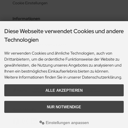
Cookie Einstellungen
Informationen
Zahlung & Versand
Diese Webseite verwendet Cookies und andere
Lieferzeit & Lieferbedingungen
Technologien
Gasflasche mieten oder kaufen?
Wir verwenden Cookies und ähnliche Technologien, auch von
Historie? Fehlanzeige!
Drittanbietern, um die ordentliche Funktionsweise der Website zu
Aktionsheft Sommer 2026
gewährleisten, die Nutzung unseres Angebotes zu analysieren und
Ihnen ein bestmögliches Einkaufserlebnis bieten zu können.
Weitere Informationen finden Sie in unserer Datenschutzerklärung.
Zahlungsmethoden
ALLE AKZEPTIEREN
NUR NOTWENDIGE
Social Media
Einstellungen anpassen