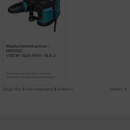
Makita Stemmhammer -
HM1213C
1.510 W • SDS-MAX • 18,6 J
Sie können als Gast (bzw. mit Ihrem
derzeitigen Status) keine Preise sehen.
Zeige
1
bis
3
(von insgesamt
3
Artikeln)
Seiten:
1