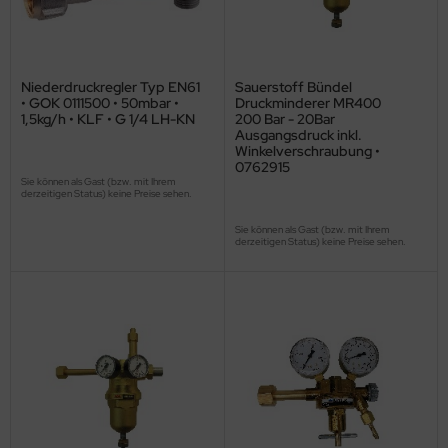
Niederdruckregler Typ EN61
Sauerstoff Bündel
• GOK 0111500 • 50mbar •
Druckminderer MR400
1,5kg/h • KLF • G 1/4 LH-KN
200 Bar - 20Bar
Ausgangsdruck inkl.
Winkelverschraubung •
0762915
Sie können als Gast (bzw. mit Ihrem
derzeitigen Status) keine Preise sehen.
Sie können als Gast (bzw. mit Ihrem
derzeitigen Status) keine Preise sehen.