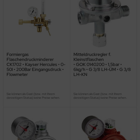
Formiergas
Mitteldruckregler f.
Flaschendruckminderer
Kleinstflaschen
CK1702 • Kayser Hercules • 0-
• GOK 0140200 • 1,5bar •
50l • 200Bar Eingangsdruck •
6kg/h • G 3/8 LH-ÜM • G 3/8
Flowmeter
LH-KN
Sie können als Gast (bzw. mit Ihrem
Sie können als Gast (bzw. mit Ihrem
derzeitigen Status) keine Preise sehen.
derzeitigen Status) keine Preise sehen.