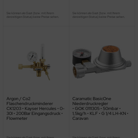
Sie können als Gast (bzw. mit Ihrem
Sie können als Gast (bzw. mit Ihrem
derzeitigen Status) keine Preise sehen.
derzeitigen Status) keine Preise sehen.
Argon / Co2
Caramatic BasicOne
Flaschendruckminderer
Niederdruckregler
CK1203 • Kayser Hercules • 0-
• GOK 0111305 • 50mbar •
30l • 200Bar Eingangsdruck •
1,5kg/h • KLF • G 1/4 LH-KN •
Flowmeter
Caravan
Sie können als Gast (bzw. mit Ihrem
Sie können als Gast (bzw. mit Ihrem