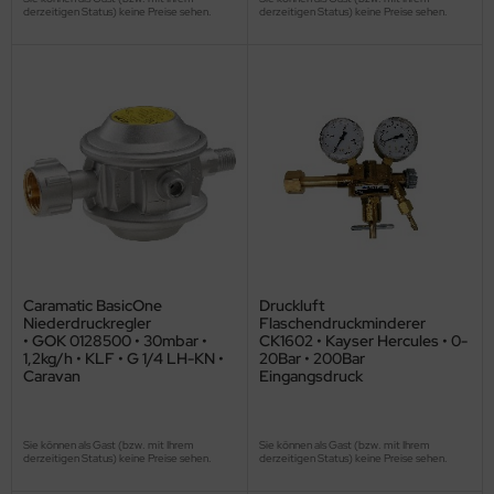
derzeitigen Status) keine Preise sehen.
derzeitigen Status) keine Preise sehen.
Caramatic BasicOne
Druckluft
Niederdruckregler
Flaschendruckminderer
• GOK 0128500 • 30mbar •
CK1602 • Kayser Hercules • 0-
1,2kg/h • KLF • G 1/4 LH-KN •
20Bar • 200Bar
Caravan
Eingangsdruck
Sie können als Gast (bzw. mit Ihrem
Sie können als Gast (bzw. mit Ihrem
derzeitigen Status) keine Preise sehen.
derzeitigen Status) keine Preise sehen.