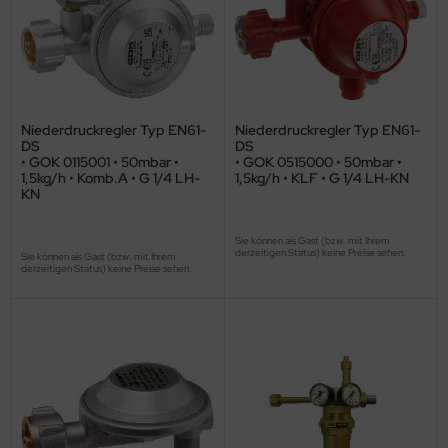
Niederdruckregler Typ EN61-
Niederdruckregler Typ EN61-
DS
DS
• GOK 0115001 • 50mbar •
• GOK 0515000 • 50mbar •
1,5kg/h • Komb.A • G 1/4 LH-
1,5kg/h • KLF • G 1/4 LH-KN
KN
Sie können als Gast (bzw. mit Ihrem
derzeitigen Status) keine Preise sehen.
Sie können als Gast (bzw. mit Ihrem
derzeitigen Status) keine Preise sehen.