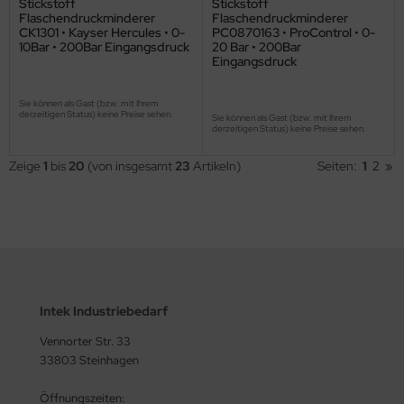
Stickstoff
Stickstoff
Flaschendruckminderer
Flaschendruckminderer
CK1301 • Kayser Hercules • 0-
PC0870163 • ProControl • 0-
10Bar • 200Bar Eingangsdruck
20 Bar • 200Bar
Eingangsdruck
Sie können als Gast (bzw. mit Ihrem
derzeitigen Status) keine Preise sehen.
Sie können als Gast (bzw. mit Ihrem
derzeitigen Status) keine Preise sehen.
Zeige
1
bis
20
(von insgesamt
23
Artikeln)
Seiten:
1
2
»
Intek Industriebedarf
Vennorter Str. 33
33803 Steinhagen
Öffnungszeiten: