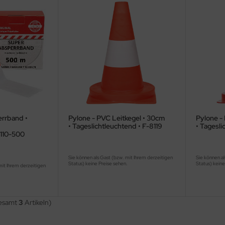
errband •
Pylone - PVC Leitkegel • 30cm
Pylone -
• Tageslichtleuchtend • F-8119
• Tagesli
8110-500
Sie können als Gast (bzw. mit Ihrem derzeitigen
Sie können al
Status) keine Preise sehen.
Status) keine
mit Ihrem derzeitigen
.
gesamt
3
Artikeln)